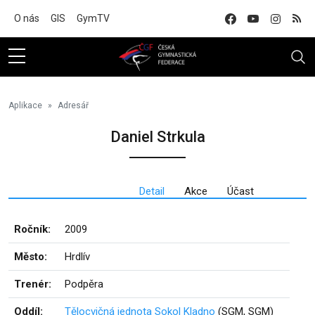
Na hlavní obsah
O nás
GIS
GymTV
Aplikace
Adresář
Daniel Strkula
Detail
Akce
Účast
Ročník:
2009
Město:
Hrdlív
Trenér:
Podpěra
Oddíl:
Tělocvičná jednota Sokol Kladno
(SGM, SGM)