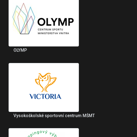
OLYMP
Vysokoškolské sportovní centrum MŠMT