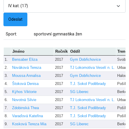
Sport:
sportovní gymnastika žen
Jméno
Ročník
Oddíl
Trenér
1.
Bensaber Eliza
2017
Gym Dobřichovice
Svobod
2.
Nováková Tereza
2017
TJ Lokomotiva Veselí n. L.
Urbano
3.
Moussa Annalisa
2017
Gym Dobřichovice
Haloun
4.
Štoková Denisa
2017
T.J. Sokol Poděbrady
Pošík
5.
Kýhos Viktorie
2017
SG Liberec
Berkov
6.
Novotná Silvie
2017
TJ Lokomotiva Veselí n. L.
Urbano
7.
Zdobinská Thea
2017
T.J. Sokol Poděbrady
Pošík
8.
Varaďová Kateřina
2017
T.J. Sokol Poděbrady
Pošík
9.
Kosková Tereza Mia
2017
SG Liberec
Berkov