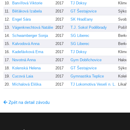
10.
Barvířová Viktorie
2017
TJ Doksy
Klimeš
11.
Běťáková Izabela
2017
GT Šestajovice
Sýkor
12.
Engel Sára
2017
SK Hradčany
Svobod
13.
Vágenknechtová Natálie
2017
T.J. Sokol Poděbrady
Pošík
14.
Schwamberger Sonja
2017
SG Liberec
Berkov
15.
Kalvodová Anna
2017
SG Liberec
Berkov
16.
Kadeřávková Ema
2017
TJ Doksy
Klimeš
17.
Novotná Anna
2017
Gym Dobřichovice
Haloun
18.
Kolenská Helena
2017
GT Šestajovice
Sýkor
19.
Cucová Laia
2017
Gymnastika Teplice
Kolekti
20.
Míchalová Eliška
2017
TJ Lokomotiva Veselí n. L.
Líkařo
Zpět na detail závodu