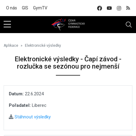
Na hlavní obsah
O nás
GIS
GymTV
Aplikace
Elektronické výsledky
Elektronické výsledky - Čapí závod -
rozlučka se sezónou pro nejmenší
Datum:
22.6.2024
Pořadatel:
Liberec
Stáhnout výsledky