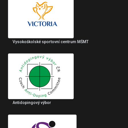
Vysokoškolské sportovní centrum MŠMT
Antidopingový výbor