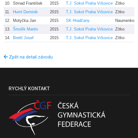
10.
Strnad František
2015
T.J. Sokol Praha Vršovice
Zítko
11.
Huml Dominik
2015
T.J. Sokol Praha Vršovice
Zítko
12.
Motyčka Jan
2015
SK Hradčany
Naumenko
13.
Šmolík Martin
2015
T.J. Sokol Praha Vršovice
Zítko
14.
Brettl Josef
2015
T.J. Sokol Praha Vršovice
Zítko
Zpět na detail závodu
RYCHLÝ KONTAKT