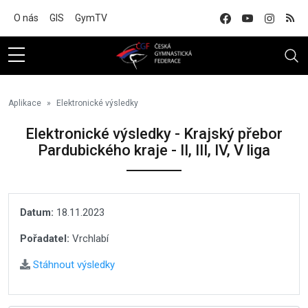
Na hlavní obsah
O nás
GIS
GymTV
Aplikace
Elektronické výsledky
Elektronické výsledky - Krajský přebor
Pardubického kraje - II, III, IV, V liga
Datum:
18.11.2023
Pořadatel:
Vrchlabí
Stáhnout výsledky