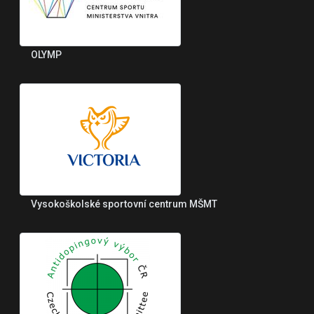
OLYMP
Vysokoškolské sportovní centrum MŠMT