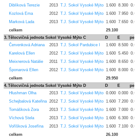
Diblíková Terezie
2013
T.J. Sokol Vysoké Mýto
1.600
8.300
0.0
Kozlová Ema
2012
T.J. Sokol Vysoké Mýto
1.600
7.950
0.0
Marková Lada
2013
T.J. Sokol Vysoké Mýto
1.600
7.650
0.0
celkem
29.100
3.
Tělocvičná jednota Sokol Vysoké Mýto C
D
E
pen
Červenková Adriana
2013
T.J. Sokol Pardubice I
1.600
8.500
0.0
Karelová Ellen
2012
T.J. Sokol Vysoké Mýto
1.600
5.450
0.0
Meixnerová Natálie
2011
T.J. Sokol Vysoké Mýto
1.600
8.650
0.0
Šponarová Ellen
2012
T.J. Sokol Vysoké Mýto
1.600
8.000
0.0
celkem
29.950
4.
Tělocvičná jednota Sokol Vysoké Mýto D
D
E
pen
Hlushman Olha
2013
T.J. Sokol Vysoké Mýto
0.000
0.000
0.0
Schejbalová Kateřina
2012
T.J. Sokol Vysoké Mýto
1.600
7.200
0.0
Tomášková Zora
2013
T.J. Sokol Vysoké Mýto
1.600
7.000
0.0
Víchová Stela
2013
T.J. Sokol Vysoké Mýto
1.600
6.300
0.0
Voříšková Josefína
2013
T.J. Sokol Vysoké Mýto
1.600
7.100
0.0
celkem
26.100