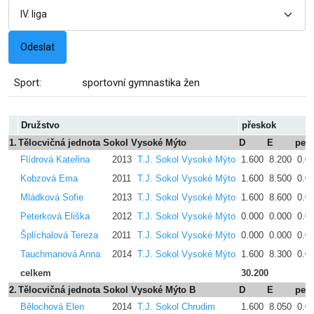
Sport:
sportovní gymnastika žen
Družstvo
přeskok
1.
Tělocvičná jednota Sokol Vysoké Mýto
D
E
pen
Flídrová Kateřina
2013
T.J. Sokol Vysoké Mýto
1.600
8.200
0.0
Kobzová Ema
2011
T.J. Sokol Vysoké Mýto
1.600
8.500
0.0
Mládková Sofie
2013
T.J. Sokol Vysoké Mýto
1.600
8.600
0.0
Peterková Eliška
2012
T.J. Sokol Vysoké Mýto
0.000
0.000
0.0
Šplíchalová Tereza
2011
T.J. Sokol Vysoké Mýto
0.000
0.000
0.0
Tauchmanová Anna
2014
T.J. Sokol Vysoké Mýto
1.600
8.300
0.0
celkem
30.200
2.
Tělocvičná jednota Sokol Vysoké Mýto B
D
E
pen
Bělochová Elen
2014
T.J. Sokol Chrudim
1.600
8.050
0.0