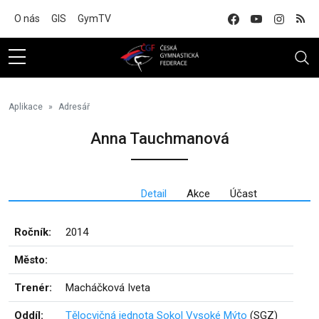
Na hlavní obsah
O nás
GIS
GymTV
Aplikace
Adresář
Anna Tauchmanová
Detail
Akce
Účast
Ročník:
2014
Město:
Trenér:
Macháčková Iveta
Oddíl:
Tělocvičná jednota Sokol Vysoké Mýto
(SGZ)