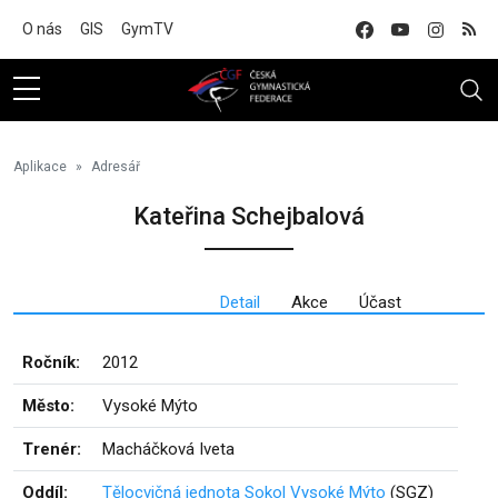
Na hlavní obsah
O nás
GIS
GymTV
Aplikace
Adresář
Kateřina Schejbalová
Detail
Akce
Účast
Ročník:
2012
Město:
Vysoké Mýto
Trenér:
Macháčková Iveta
Oddíl:
Tělocvičná jednota Sokol Vysoké Mýto
(SGZ)