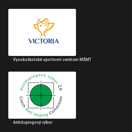
Vysokoškolské sportovní centrum MŠMT
Antidopingový výbor