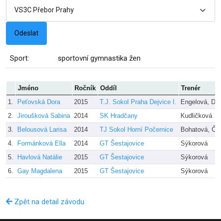
Sport:
sportovní gymnastika žen
Jméno
Ročník
Oddíl
Trenér
1.
Peťovská Dora
2015
T.J. Sokol Praha Dejvice I.
Engelová, Db
2.
Jiroušková Sabina
2014
SK Hradčany
Kudličková
3.
Belousová Larisa
2014
TJ Sokol Horní Počernice
Bohatová, Če
4.
Formánková Ella
2014
GT Šestajovice
Sýkorová
5.
Havlová Natálie
2015
GT Šestajovice
Sýkorová
6.
Gay Magdalena
2015
GT Šestajovice
Sýkorová
Zpět na detail závodu