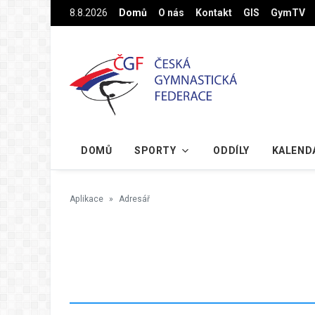
Na hlavní obsah
8.8.2026
Domů
O nás
Kontakt
GIS
GymTV
DOMŮ
SPORTY
ODDÍLY
KALEND
Aplikace
Adresář