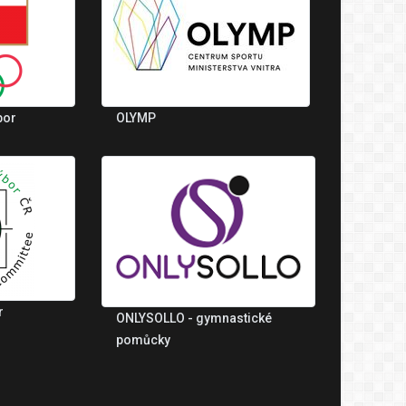
bor
OLYMP
r
ONLYSOLLO - gymnastické
pomůcky