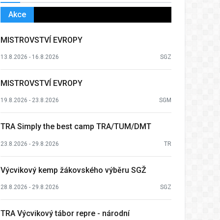
Akce
MISTROVSTVÍ EVROPY
13.8.2026 - 16.8.2026
SGZ
MISTROVSTVÍ EVROPY
19.8.2026 - 23.8.2026
SGM
TRA Simply the best camp TRA/TUM/DMT
23.8.2026 - 29.8.2026
TR
Výcvikový kemp žákovského výběru SGŽ
28.8.2026 - 29.8.2026
SGZ
TRA Výcvikový tábor repre - národní