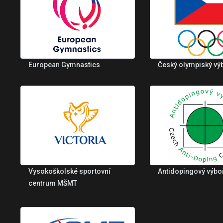
European Gymnastics
Český olympiský vý
Vysokoškolské sportovní
Antidopingový výbo
centrum MŠMT