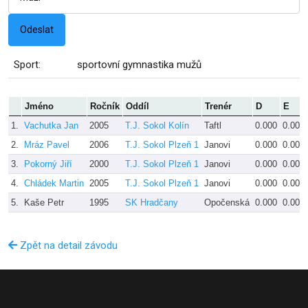
Sport:
sportovní gymnastika mužů
Jméno
Ročník
Oddíl
Trenér
D
E
1.
Vachutka Jan
2005
T.J. Sokol Kolín
Taftl
0.000
0.000
2.
Mráz Pavel
2006
T.J. Sokol Plzeň 1
Janovi
0.000
0.000
3.
Pokorný Jiří
2000
T.J. Sokol Plzeň 1
Janovi
0.000
0.000
4.
Chládek Martin
2005
T.J. Sokol Plzeň 1
Janovi
0.000
0.000
5.
Kaše Petr
1995
SK Hradčany
Opočenská
0.000
0.000
Zpět na detail závodu