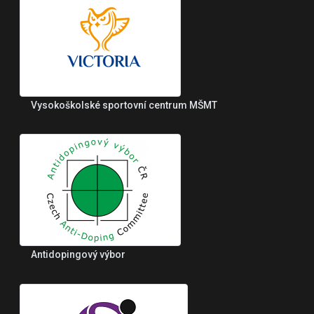
Vysokoškolské sportovní centrum MŠMT
Antidopingový výbor