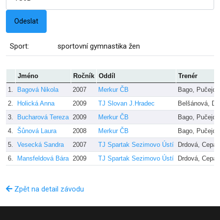
Sport:
sportovní gymnastika žen
Jméno
Ročník
Oddíl
Trenér
1.
Bagová Nikola
2007
Merkur ČB
Bago, Pučejdl
2.
Holická Anna
2009
TJ Slovan J.Hradec
Belšánová, Du
3.
Bucharová Tereza
2009
Merkur ČB
Bago, Pučejdl
4.
Šůnová Laura
2008
Merkur ČB
Bago, Pučejdl
5.
Vesecká Sandra
2007
TJ Spartak Sezimovo Ústí
Drdová, Cepák
6.
Mansfeldová Bára
2009
TJ Spartak Sezimovo Ústí
Drdová, Cepák
Zpět na detail závodu