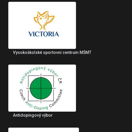
Vysokoškolské sportovní centrum MŠMT
Antidopingový výbor