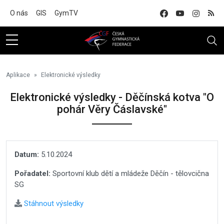
Na hlavní obsah
O nás
GIS
GymTV
Aplikace
Elektronické výsledky
Elektronické výsledky - Děčínská kotva "O
pohár Věry Čáslavské"
Datum:
5.10.2024
Pořadatel:
Sportovní klub dětí a mládeže Děčín - tělovcična
SG
Stáhnout výsledky