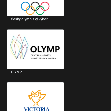
Český olympiský výbor
OLYMP