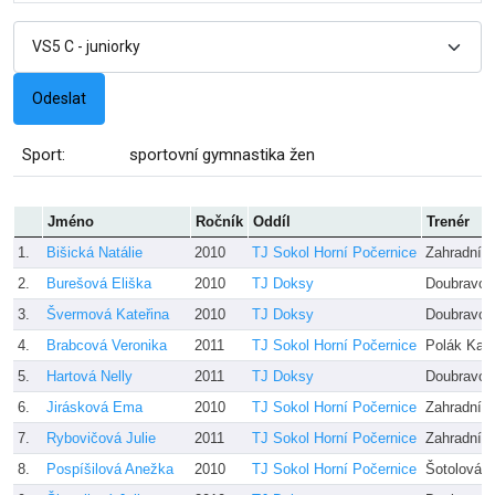
Sport:
sportovní gymnastika žen
Jméno
Ročník
Oddíl
Trenér
1.
Bišická Natálie
2010
TJ Sokol Horní Počernice
Zahradníč
2.
Burešová Eliška
2010
TJ Doksy
Doubravov
3.
Švermová Kateřina
2010
TJ Doksy
Doubravov
4.
Brabcová Veronika
2011
TJ Sokol Horní Počernice
Polák Kare
5.
Hartová Nelly
2011
TJ Doksy
Doubravov
6.
Jirásková Ema
2010
TJ Sokol Horní Počernice
Zahradníč
7.
Rybovičová Julie
2011
TJ Sokol Horní Počernice
Zahradníč
8.
Pospíšilová Anežka
2010
TJ Sokol Horní Počernice
Šotolová,