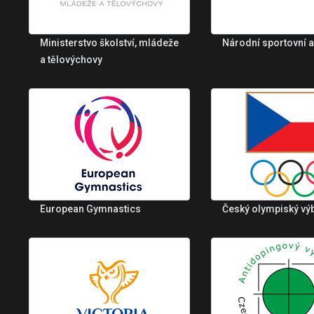
Ministerstvo školství, mládeže
Národní sportovní 
a tělovýchovy
European Gymnastics
Český olympiský vý