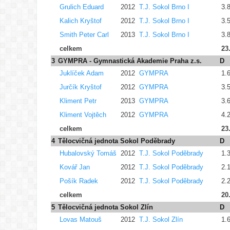
Grulich Eduard
2012
T.J. Sokol Brno I
3.
Kalich Kryštof
2012
T.J. Sokol Brno I
3.
Smith Peter Carl
2013
T.J. Sokol Brno I
3.
celkem
23
3
GYMPRA - Gymnastická Akademie Praha z.s.
D
Juklíček Adam
2012
GYMPRA
1.
Jurčík Kryštof
2012
GYMPRA
3.
Kliment Petr
2013
GYMPRA
3.
Kliment Vojtěch
2012
GYMPRA
4.
celkem
23
4
Tělocvičná jednota Sokol Poděbrady
D
Hubalovský Tomáš
2012
T.J. Sokol Poděbrady
1.
Kovář Jan
2012
T.J. Sokol Poděbrady
2.
Pošík Radek
2012
T.J. Sokol Poděbrady
2.
celkem
20
5
Tělocvičná jednota Sokol Zlín
D
Lovas Matouš
2012
T.J. Sokol Zlín
1.