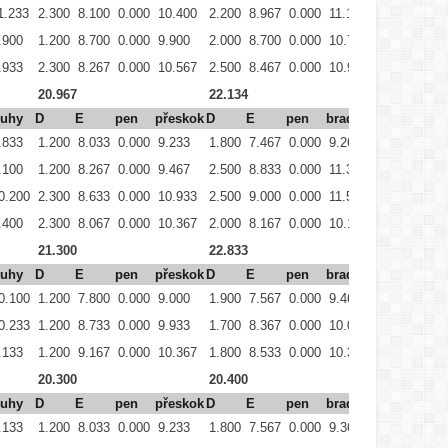
1.233
2.300
8.100
0.000
10.400
2.200
8.967
0.000
11.167
2.300
8.333
.900
1.200
8.700
0.000
9.900
2.000
8.700
0.000
10.700
1.500
8.167
.933
2.300
8.267
0.000
10.567
2.500
8.467
0.000
10.967
1.900
8.300
20.967
22.134
20.833
ruhy
D
E
pen
přeskok
D
E
pen
bradla
D
E
.833
1.200
8.033
0.000
9.233
1.800
7.467
0.000
9.267
0.800
7.033
.100
1.200
8.267
0.000
9.467
2.500
8.833
0.000
11.333
1.700
8.233
0.200
2.300
8.633
0.000
10.933
2.500
9.000
0.000
11.500
2.300
7.667
.400
2.300
8.067
0.000
10.367
2.000
8.167
0.000
10.167
1.900
7.400
21.300
22.833
19.900
ruhy
D
E
pen
přeskok
D
E
pen
bradla
D
E
0.100
1.200
7.800
0.000
9.000
1.900
7.567
0.000
9.467
0.300
8.133
0.233
1.200
8.733
0.000
9.933
1.700
8.367
0.000
10.067
0.600
8.067
.133
1.200
9.167
0.000
10.367
1.800
8.533
0.000
10.333
1.300
7.633
20.300
20.400
17.600
ruhy
D
E
pen
přeskok
D
E
pen
bradla
D
E
.133
1.200
8.033
0.000
9.233
1.800
7.567
0.000
9.367
0.000
7.833