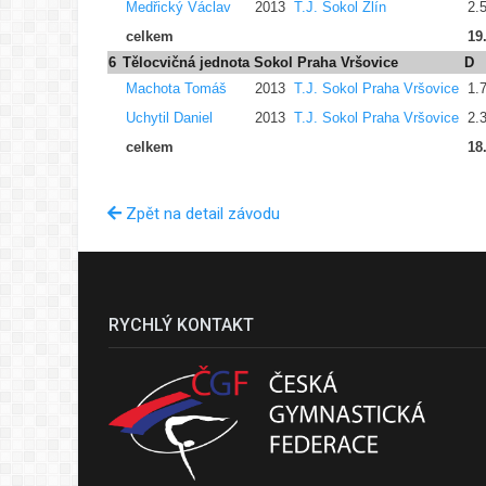
Medřický Václav
2013
T.J. Sokol Zlín
2.
celkem
19
6
Tělocvičná jednota Sokol Praha Vršovice
D
Machota Tomáš
2013
T.J. Sokol Praha Vršovice
1.
Uchytil Daniel
2013
T.J. Sokol Praha Vršovice
2.
celkem
18
Zpět na detail závodu
RYCHLÝ KONTAKT