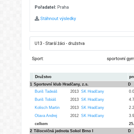
Pořadatel:
Praha
Stáhnout výsledky
Sport:
sportovní gy
Družstvo
pr
1
Sportovní klub Hradčany, z.s.
D
Buriš Tadeáš
2013
SK Hradčany
0.
Buriš Tobiáš
2013
SK Hradčany
4.
Kolisch Martin
2013
SK Hradčany
2.
Otava Andrej
2012
SK Hradčany
3.
celkem
25
2
Tělocvičná jednota Sokol Brno I
D