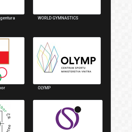
agentura
WORLD GYMNASTICS
bor
OLYMP