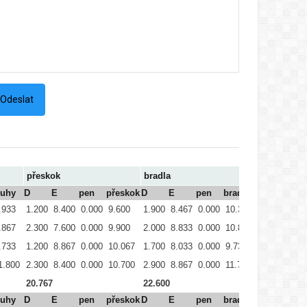
přeskok
bradla
hrazda
ruhy
D
E
pen
přeskok
D
E
pen
bradla
D
E
.933
1.200
8.400
0.000
9.600
1.900
8.467
0.000
10.367
0.900
6.200
.867
2.300
7.600
0.000
9.900
2.000
8.833
0.000
10.833
1.000
7.467
.733
1.200
8.867
0.000
10.067
1.700
8.033
0.000
9.733
0.000
0.000
1.800
2.300
8.400
0.000
10.700
2.900
8.867
0.000
11.767
2.600
7.067
20.767
22.600
18.134
ruhy
D
E
pen
přeskok
D
E
pen
bradla
D
E