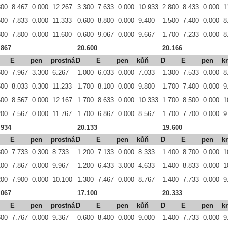
800
8.467
0.000
12.267
3.300
7.633
0.000
10.933
2.800
8.433
0.000
1
500
7.833
0.000
11.333
0.600
8.800
0.000
9.400
1.500
7.400
0.000
8
800
7.800
0.000
11.600
0.600
9.067
0.000
9.667
1.700
7.233
0.000
8
.867
20.600
20.166
E
pen
prostná
D
E
pen
kůň
D
E
pen
k
600
7.967
3.300
6.267
1.000
6.033
0.000
7.033
1.300
7.533
0.000
8
500
8.033
0.300
11.233
1.700
8.100
0.000
9.800
1.700
7.400
0.000
9
600
8.567
0.000
12.167
1.700
8.633
0.000
10.333
1.700
8.500
0.000
1
200
7.567
0.000
11.767
1.700
6.867
0.000
8.567
1.700
7.700
0.000
9
.934
20.133
19.600
E
pen
prostná
D
E
pen
kůň
D
E
pen
k
300
7.733
0.300
8.733
1.200
7.133
0.000
8.333
1.400
8.700
0.000
1
100
7.867
0.000
9.967
1.200
6.433
3.000
4.633
1.400
8.833
0.000
1
200
7.900
0.000
10.100
1.300
7.467
0.000
8.767
1.400
7.733
0.000
9
.067
17.100
20.333
E
pen
prostná
D
E
pen
kůň
D
E
pen
k
600
7.767
0.000
9.367
0.600
8.400
0.000
9.000
1.400
7.733
0.000
9