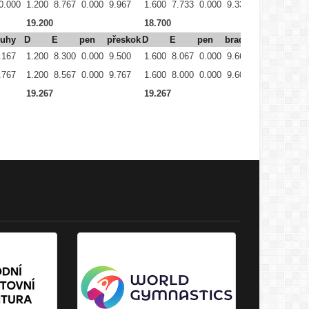
0.000
1.200
8.767
0.000
9.967
1.600
7.733
0.000
9.333
0.000
7.433
19.200
18.700
15.266
ruhy
D
E
pen
přeskok
D
E
pen
bradla
D
E
.167
1.200
8.300
0.000
9.500
1.600
8.067
0.000
9.667
0.300
8.333
.767
1.200
8.567
0.000
9.767
1.600
8.000
0.000
9.600
1.300
7.633
19.267
19.267
17.566