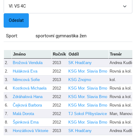
Sport:
sportovní gymnastika žen
Jméno
Ročník
Oddíl
Trenér
2.
Brožová Vendula
2013
SK Hradčany
Andrea Kudlic
2.
Huláková Eva
2012
KSG Mor. Slavia Brno
Rovná a kol.
3.
Němcová Sofie
2013
KSG Znojmo
kol.
4.
Kostková Michaela
2012
KSG Mor. Slavia Brno
Rovná a kol.
5.
Zdráhalová Hana
2012
KSG Mor. Slavia Brno
Rovná a kol.
6.
Čejková Barbora
2012
KSG Mor. Slavia Brno
Rovná a kol.
7.
Malá Dorota
2012
TJ Sokol Přibyslavice
Man, Manová, 
8.
Špinková Ema
2012
KSG Mor. Slavia Brno
Rovná a kol.
9.
Honzátková Viktorie
2013
SK Hradčany
Andrea Kudlic