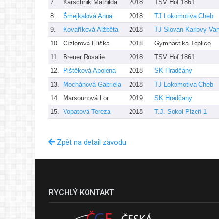
7.
Karschnik Mathilda
2018
TSV Hof 1861
8.
Šmejkalová Anna
2018
TJ Lokomotiva Cheb
9.
Kovaříková Alžběta
2018
TJ Slovan Karlovy Var
10.
Cízlerová Eliška
2018
Gymnastika Teplice
11.
Breuer Rosalie
2018
TSV Hof 1861
12.
Pištěková Apolena
2018
SK Hradčany
13.
Mochánová Gabriela
2018
TJ Lokomotiva Cheb
14.
Marsounová Lori
2019
SK Hradčany
15.
Vopatová Tereza
2018
T.J. Sokol Plzeň 1
Zpět na detail závodu
RYCHLÝ KONTAKT