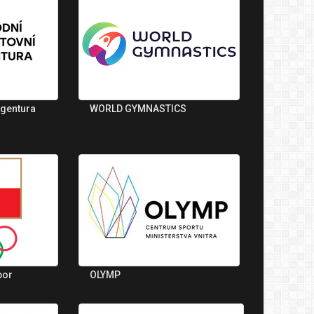
agentura
WORLD GYMNASTICS
bor
OLYMP