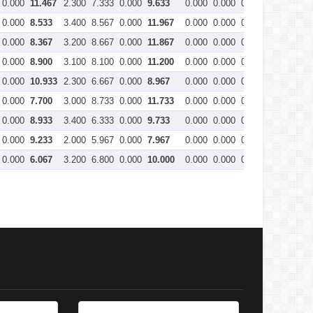
0.000
11.467
2.300
7.333
0.000
9.633
0.000
0.000
0.000
0.000
0
0.000
8.533
3.400
8.567
0.000
11.967
0.000
0.000
0.000
0.000
0
0.000
8.367
3.200
8.667
0.000
11.867
0.000
0.000
0.000
0.000
0
0.000
8.900
3.100
8.100
0.000
11.200
0.000
0.000
0.000
0.000
0
0.000
10.933
2.300
6.667
0.000
8.967
0.000
0.000
0.000
0.000
0
0.000
7.700
3.000
8.733
0.000
11.733
0.000
0.000
0.000
0.000
0
0.000
8.933
3.400
6.333
0.000
9.733
0.000
0.000
0.000
0.000
0
0.000
9.233
2.000
5.967
0.000
7.967
0.000
0.000
0.000
0.000
0
0.000
6.067
3.200
6.800
0.000
10.000
0.000
0.000
0.000
0.000
0