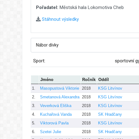
Pořadatel:
Městská hala Lokomotiva Cheb
Stáhnout výsledky
Sport:
sportovní g
Jméno
Ročník
Oddíl
1.
Masopustová Viktorie
2018
KSG Litvínov
2.
Smetanová Alexandra
2018
KSG Litvínov
3.
Veverková Eliška
2018
KSG Litvínov
4.
Kuchařová Vanda
2018
SK Hradčany
5.
Viktorová Pavla
2018
KSG Litvínov
6.
Szetei Julie
2018
SK Hradčany