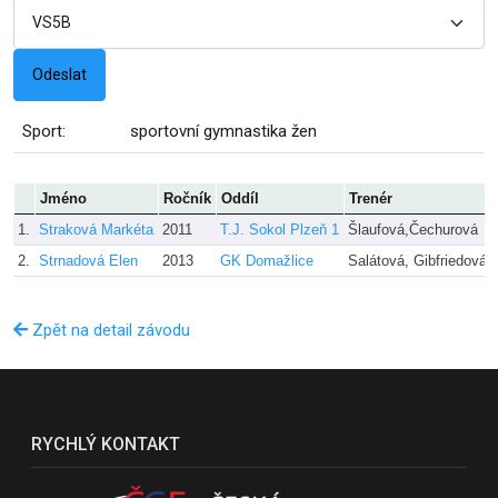
Sport:
sportovní gymnastika žen
Jméno
Ročník
Oddíl
Trenér
1.
Straková Markéta
2011
T.J. Sokol Plzeň 1
Šlaufová,Čechurová
2.
Strnadová Elen
2013
GK Domažlice
Salátová, Gibfriedová
Zpět na detail závodu
RYCHLÝ KONTAKT