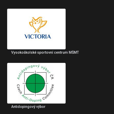
Vysokoškolské sportovní centrum MŠMT
Antidopingový výbor