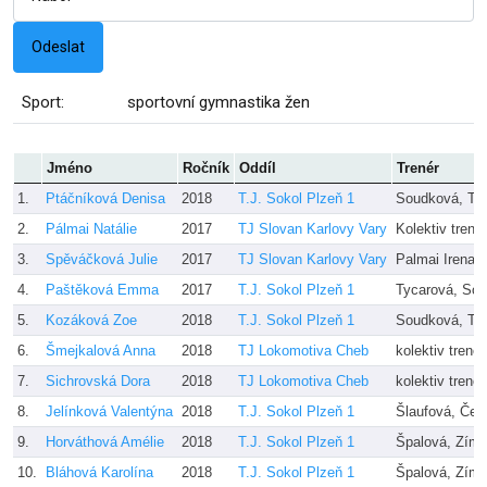
Sport:
sportovní gymnastika žen
Jméno
Ročník
Oddíl
Trenér
1.
Ptáčníková Denisa
2018
T.J. Sokol Plzeň 1
Soudková, Ty
2.
Pálmai Natálie
2017
TJ Slovan Karlovy Vary
Kolektiv trené
3.
Spěváčková Julie
2017
TJ Slovan Karlovy Vary
Palmai Irena
4.
Paštěková Emma
2017
T.J. Sokol Plzeň 1
Tycarová, So
5.
Kozáková Zoe
2018
T.J. Sokol Plzeň 1
Soudková, Ty
6.
Šmejkalová Anna
2018
TJ Lokomotiva Cheb
kolektiv trenér
7.
Sichrovská Dora
2018
TJ Lokomotiva Cheb
kolektiv trenér
8.
Jelínková Valentýna
2018
T.J. Sokol Plzeň 1
Šlaufová, Čec
9.
Horváthová Amélie
2018
T.J. Sokol Plzeň 1
Špalová, Zím
10.
Bláhová Karolína
2018
T.J. Sokol Plzeň 1
Špalová, Zím