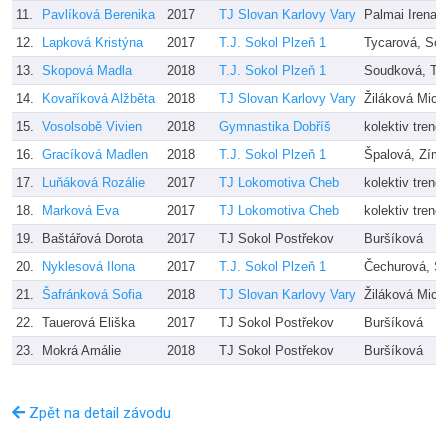
11.
Pavlíková Berenika
2017
TJ Slovan Karlovy Vary
Palmai Irena
12.
Lapková Kristýna
2017
T.J. Sokol Plzeň 1
Tycarová, So
13.
Skopová Madla
2018
T.J. Sokol Plzeň 1
Soudková, Ty
14.
Kovaříková Alžběta
2018
TJ Slovan Karlovy Vary
Žiláková Mich
15.
Vosolsobě Vivien
2018
Gymnastika Dobříš
kolektiv trenér
16.
Gracíková Madlen
2018
T.J. Sokol Plzeň 1
Špalová, Zím
17.
Luňáková Rozálie
2017
TJ Lokomotiva Cheb
kolektiv trenér
18.
Marková Eva
2017
TJ Lokomotiva Cheb
kolektiv trenér
19.
Baštářová Dorota
2017
TJ Sokol Postřekov
Buršíková
20.
Nyklesová Ilona
2017
T.J. Sokol Plzeň 1
Čechurová, Šl
21.
Šafránková Sofia
2018
TJ Slovan Karlovy Vary
Žiláková Mich
22.
Tauerová Eliška
2017
TJ Sokol Postřekov
Buršíková
23.
Mokrá Amálie
2018
TJ Sokol Postřekov
Buršíková
Zpět na detail závodu