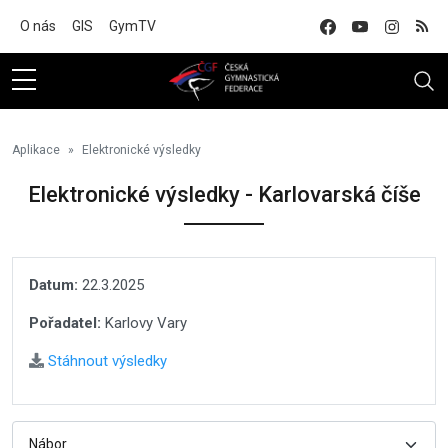
Na hlavní obsah
O nás
GIS
GymTV
Aplikace
Elektronické výsledky
Elektronické výsledky - Karlovarská číše
Datum:
22.3.2025
Pořadatel:
Karlovy Vary
Stáhnout výsledky