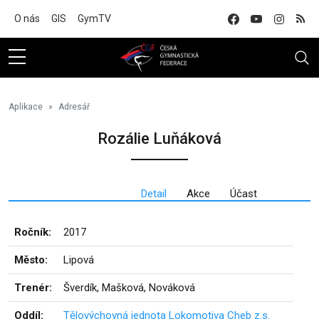
Na hlavní obsah
O nás
GIS
GymTV
Aplikace
Adresář
Rozálie Luňáková
Detail
Akce
Účast
Ročník:
2017
Město:
Lipová
Trenér:
Šverdík, Mašková, Nováková
Oddíl:
Tělovýchovná jednota Lokomotiva Cheb z.s.