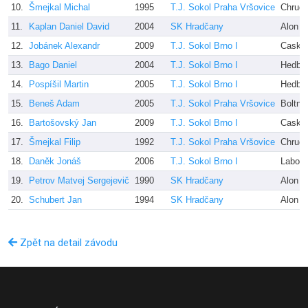
10.
Šmejkal Michal
1995
T.J. Sokol Praha Vršovice
Chrudi
11.
Kaplan Daniel David
2004
SK Hradčany
Alon H
12.
Jobánek Alexandr
2009
T.J. Sokol Brno I
Caska 
13.
Bago Daniel
2004
T.J. Sokol Brno I
Hedbá
14.
Pospíšil Martin
2005
T.J. Sokol Brno I
Hedbá
15.
Beneš Adam
2005
T.J. Sokol Praha Vršovice
Boltnar
16.
Bartošovský Jan
2009
T.J. Sokol Brno I
Caska 
17.
Šmejkal Filip
1992
T.J. Sokol Praha Vršovice
Chrudi
18.
Daněk Jonáš
2006
T.J. Sokol Brno I
Labon
19.
Petrov Matvej Sergejevič
1990
SK Hradčany
Alon H
20.
Schubert Jan
1994
SK Hradčany
Alon H
Zpět na detail závodu