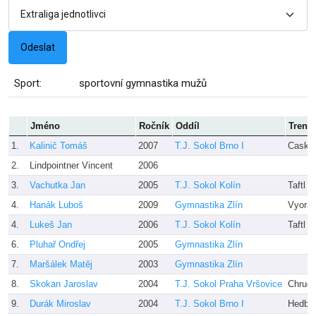
Sport:
sportovní gymnastika mužů
Jméno
Ročník
Oddíl
Trenér
1.
Kalinič Tomáš
2007
T.J. Sokol Brno I
Caska 
2.
Lindpointner Vincent
2006
3.
Vachutka Jan
2005
T.J. Sokol Kolín
Taftl
4.
Hanák Luboš
2009
Gymnastika Zlín
Vyoral
4.
Lukeš Jan
2006
T.J. Sokol Kolín
Taftl
6.
Pluhař Ondřej
2005
Gymnastika Zlín
7.
Maršálek Matěj
2003
Gymnastika Zlín
8.
Skokan Jaroslav
2004
T.J. Sokol Praha Vršovice
Chrudi
9.
Durák Miroslav
2004
T.J. Sokol Brno I
Hedbá