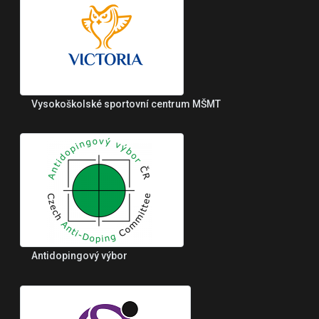
Vysokoškolské sportovní centrum MŠMT
Antidopingový výbor