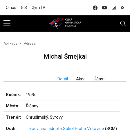
Na hlavní obsah
O nás
GIS
GymTV
Aplikace
Adresář
Michal Šmejkal
Detail
Akce
Účast
Ročník:
1995
Město:
Říčany
Trenér:
Chrudimský, Syrový
Oddíl:
Tělocvičná jednota Sokol Praha Vršovice
(SGM)