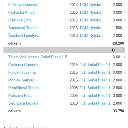
Fraňková Vanesa
2014
DDM Nýrsko
2.000
7.
Podracká Amely
2016
DDM Nýrsko
0.000
0.
Pudilová Ema
2015
DDM Nýrsko
0.000
0.
Strnadová Tereza
2015
DDM Nýrsko
1.500
7.
Šperlová Leontýna
2013
DDM Nýrsko
2.000
8.
celkem
28.200
D
E
Tělocvičná jednota Sokol Plzeň 1 B
0.00
0.
Čechová Gabriela
2015
T.J. Sokol Plzeň 1
2.000
8.
Fialová Josefína
2015
T.J. Sokol Plzeň 1
0.000
0.
Moniak Barbora
2015
T.J. Sokol Plzeň 1
2.000
8.
Petrášková Tereza
2008
T.J. Sokol Plzeň 1
2.800
9.
Pubcová Nela
2008
T.J. Sokol Plzeň 1
0.000
0.
Šlechtová Daniela
2010
T.J. Sokol Plzeň 1
2.800
8.
celkem
33.750