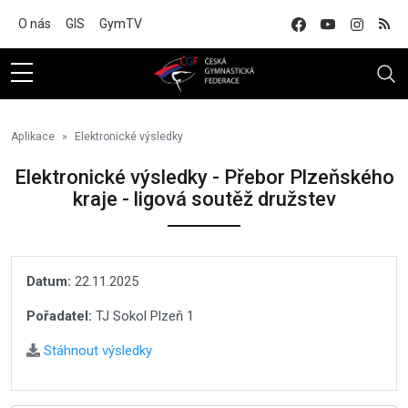
Na hlavní obsah
O nás
GIS
GymTV
Aplikace
Elektronické výsledky
Elektronické výsledky - Přebor Plzeňského
kraje - ligová soutěž družstev
Datum:
22.11.2025
Pořadatel:
TJ Sokol Plzeň 1
Stáhnout výsledky