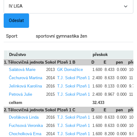
Sport:
sportovní gymnastika žen
Družstvo
přeskok
1.
Tělocvičná jednota Sokol Plzeň 1 B
D
E
pen
přes
Salátová Marie
2013
GK Domažlice
1.600
8.433
0.000
10.0
Čechurová Martina
2014
T.J. Sokol Plzeň 1
2.400
8.633
0.000
11.0
Jelínková Karolína
2016
T.J. Sokol Plzeň 1
1.600
8.133
0.000
9.73
Petrová Julie
2015
T.J. Sokol Plzeň 1
2.400
8.967
0.000
11.3
celkem
32.433
2.
Tělocvičná jednota Sokol Plzeň 1 C
D
E
pen
přes
Dvořáková Linda
2016
T.J. Sokol Plzeň 1
1.600
8.633
0.000
10.2
Fuchsová Veronika
2016
T.J. Sokol Plzeň 1
1.600
8.633
0.000
10.2
Chocholková Ema
2014
T.J. Sokol Plzeň 1
1.600
8.200
0.000
9.80