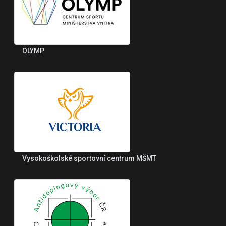
OLYMP
Vysokoškolské sportovní centrum MŠMT