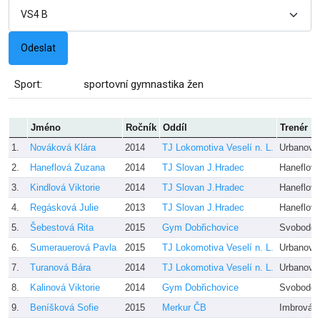
Sport:
sportovní gymnastika žen
Jméno
Ročník
Oddíl
Trenér
1.
Nováková Klára
2014
TJ Lokomotiva Veselí n. L.
Urbanová
2.
Haneflová Zuzana
2014
TJ Slovan J.Hradec
Haneflov
3.
Kindlová Viktorie
2014
TJ Slovan J.Hradec
Haneflov
4.
Regásková Julie
2013
TJ Slovan J.Hradec
Haneflov
5.
Šebestová Rita
2015
Gym Dobřichovice
Svobodov
6.
Sumerauerová Pavla
2015
TJ Lokomotiva Veselí n. L.
Urbanová
7.
Turanová Bára
2014
TJ Lokomotiva Veselí n. L.
Urbanová
8.
Kalinová Viktorie
2014
Gym Dobřichovice
Svobodov
9.
Beníšková Sofie
2015
Merkur ČB
Imbrová