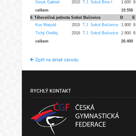
Geryk Gabriel
2015
T.J. Sokol Brno I
1.600
8
celkem
19.550
6
Tělocvičná jednota Sokol Bučovice
D
E
Kos Matyáš
2015
T.J. Sokol Bučovice
1.900
8
Tichý Ondřej
2016
T.J. Sokol Bučovice
1.900
8
celkem
20.400
Zpět na detail závodu
RYCHLÝ KONTAKT