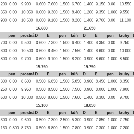
.200
0.00
9.900
0.600
7.600
1.500
6.700
1.400
9.150
0.00
10.550
.350
0.00
10.050
0.600
9.300
1.500
8.400
1.200
9.350
1.000
9.550
.900
0.00
10.500
0.600
9.100
1.500
8.200
1.400
9.700
0.00
11.100
16.600
21.650
pen
prostná
D
E
pen
kůň
D
E
pen
kruhy
.700
0.00
9.500
0.600
7.300
1.500
6.400
1.400
8.350
0.00
9.750
.800
0.00
10.500
0.600
8.450
1.500
7.550
1.400
8.600
0.00
10.000
.800
0.00
9.700
0.600
9.100
1.500
8.200
0.900
8.600
1.000
8.500
15.750
19.750
pen
prostná
D
E
pen
kůň
D
E
pen
kruhy
.300
0.00
8.600
0.500
6.850
1.500
5.850
0.900
8.450
1.000
8.350
.250
0.00
9.950
0.500
8.500
1.500
7.500
0.900
8.000
1.000
7.900
.600
0.00
10.300
0.500
8.600
1.500
7.600
1.400
8.300
0.00
9.700
15.100
18.050
pen
prostná
D
E
pen
kůň
D
E
pen
kruhy
.300
0.00
9.600
0.500
7.300
2.500
5.300
0.900
7.850
1.000
7.750
.150
0.800
8.750
0.500
8.800
1.500
7.800
0.900
7.300
1.000
7.200