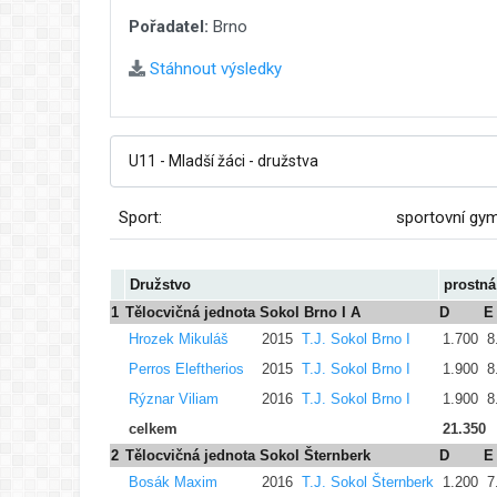
Pořadatel:
Brno
Stáhnout výsledky
Sport:
sportovní gy
Družstvo
prostná
1
Tělocvičná jednota Sokol Brno I A
D
E
Hrozek Mikuláš
2015
T.J. Sokol Brno I
1.700
8
Perros Eleftherios
2015
T.J. Sokol Brno I
1.900
8
Rýznar Viliam
2016
T.J. Sokol Brno I
1.900
8
celkem
21.350
2
Tělocvičná jednota Sokol Šternberk
D
E
Bosák Maxim
2016
T.J. Sokol Šternberk
1.200
7