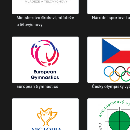
Ministerstvo školství, mládeže
Národní sportovní 
a tělovýchovy
European Gymnastics
Český olympiský vý