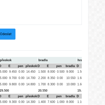
přeskok
bradla
hrazda
D
E
pen
přeskok
D
E
pen
bradla
D
E
pen
5.000
9.450
0.00
14.450
1.500
8.000
0.500
9.000
1.500
6.900
1.000
5.000
9.700
0.00
14.700
2.200
8.350
0.00
10.550
1.600
8.850
0.500
5.000
9.800
0.00
14.800
1.700
8.300
0.00
10.000
1.600
8.900
1.000
29.500
20.550
19.450
D
E
pen
přeskok
D
E
pen
bradla
D
E
pen
5.000
9.300
0.00
14.300
1.400
7.600
1.000
8.000
1.100
7.750
2.500