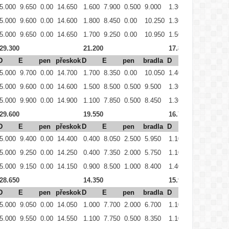
5.000
9.650
0.00
14.650
1.600
7.900
0.500
9.000
1.300
8.800
2.000
5.000
9.600
0.00
14.600
1.800
8.450
0.00
10.250
1.300
9.300
2.000
5.000
9.650
0.00
14.650
1.700
9.250
0.00
10.950
1.500
9.250
1.500
29.300
21.200
17.850
D
E
pen
přeskok
D
E
pen
bradla
D
E
pen
5.000
9.700
0.00
14.700
1.700
8.350
0.00
10.050
1.400
8.650
1.500
5.000
9.600
0.00
14.600
1.500
8.500
0.500
9.500
1.300
8.900
2.000
5.000
9.900
0.00
14.900
1.100
7.850
0.500
8.450
1.300
8.850
2.000
29.600
19.550
16.750
D
E
pen
přeskok
D
E
pen
bradla
D
E
pen
5.000
9.400
0.00
14.400
0.400
8.050
2.500
5.950
1.100
8.450
2.500
5.000
9.250
0.00
14.250
0.400
7.350
2.000
5.750
1.100
8.300
2.500
5.000
9.150
0.00
14.150
0.900
8.500
1.000
8.400
1.400
9.000
1.500
28.650
14.350
15.950
D
E
pen
přeskok
D
E
pen
bradla
D
E
pen
5.000
9.050
0.00
14.050
1.000
7.700
2.000
6.700
1.100
8.350
2.500
5.000
9.550
0.00
14.550
1.100
7.750
0.500
8.350
1.100
7.450
3.000