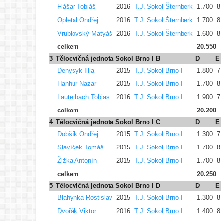
Flášar Tobiáš
2016
T.J. Sokol Šternberk
1.700
8
Opletal Ondřej
2016
T.J. Sokol Šternberk
1.700
8
Vrublovský Matyáš
2016
T.J. Sokol Šternberk
1.600
8
celkem
20.550
3
Tělocvičná jednota Sokol Brno I B
D
E
Denysyk Illia
2015
T.J. Sokol Brno I
1.800
7
Hanhur Nazar
2015
T.J. Sokol Brno I
1.700
8
Lauterbach Tobias
2016
T.J. Sokol Brno I
1.900
7
celkem
20.200
4
Tělocvičná jednota Sokol Brno I C
D
E
Dobšík Ondřej
2015
T.J. Sokol Brno I
1.300
7
Slavíček Tomáš
2015
T.J. Sokol Brno I
1.700
8
Žižka Antonín
2015
T.J. Sokol Brno I
1.700
8
celkem
20.250
5
Tělocvičná jednota Sokol Brno I D
D
E
Blahynka Rostislav
2015
T.J. Sokol Brno I
1.300
8
Dvořák Viktor
2016
T.J. Sokol Brno I
1.400
8