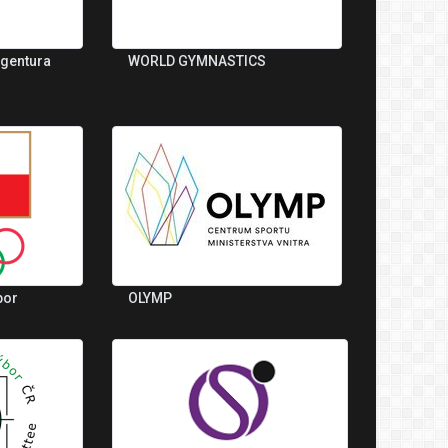
agentura
WORLD GYMNASTICS
bor
OLYMP