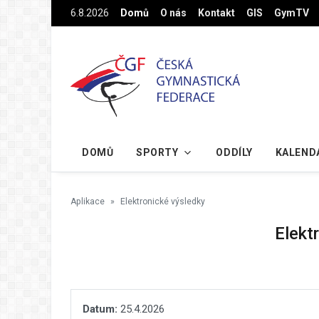
Na hlavní obsah
6.8.2026
Domů
O nás
Kontakt
GIS
GymTV
DOMŮ
SPORTY
ODDÍLY
KALEND
Aplikace
Elektronické výsledky
Elekt
Datum:
25.4.2026