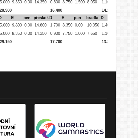
5.000
9.350
0.00
14.350
0.800
8.750
1.500
8.050
1.100
8.650
2.500
28.900
16.400
14.200
D
E
pen
přeskok
D
E
pen
bradla
D
E
pen
5.000
9.800
0.00
14.800
1.700
8.350
0.00
10.050
1.400
8.250
2.000
5.000
9.350
0.00
14.350
0.900
7.750
1.000
7.650
1.100
7.600
2.500
29.150
17.700
13.850