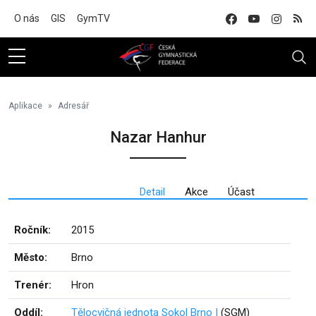
Na hlavní obsah
O nás
GIS
GymTV
Aplikace
Adresář
Nazar Hanhur
Detail
Akce
Účast
Ročník:
2015
Město:
Brno
Trenér:
Hron
Oddíl:
Tělocvičná jednota Sokol Brno I
(SGM)