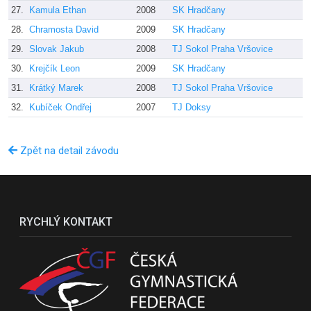
27.
Kamula Ethan
2008
SK Hradčany
28.
Chramosta David
2009
SK Hradčany
29.
Slovak Jakub
2008
TJ Sokol Praha Vršovice
30.
Krejčík Leon
2009
SK Hradčany
31.
Krátký Marek
2008
TJ Sokol Praha Vršovice
32.
Kubíček Ondřej
2007
TJ Doksy
Zpět na detail závodu
RYCHLÝ KONTAKT