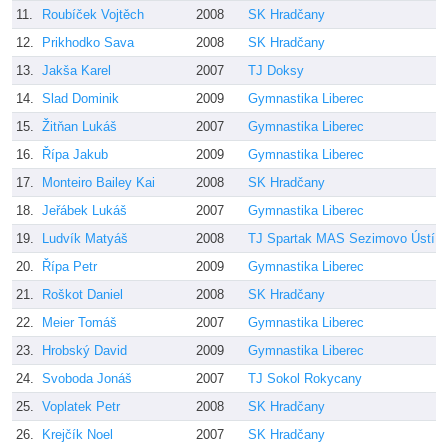
11.
Roubíček Vojtěch
2008
SK Hradčany
12.
Prikhodko Sava
2008
SK Hradčany
13.
Jakša Karel
2007
TJ Doksy
14.
Slad Dominik
2009
Gymnastika Liberec
15.
Žitňan Lukáš
2007
Gymnastika Liberec
16.
Řípa Jakub
2009
Gymnastika Liberec
17.
Monteiro Bailey Kai
2008
SK Hradčany
18.
Jeřábek Lukáš
2007
Gymnastika Liberec
19.
Ludvík Matyáš
2008
TJ Spartak MAS Sezimovo Ústí
20.
Řípa Petr
2009
Gymnastika Liberec
21.
Roškot Daniel
2008
SK Hradčany
22.
Meier Tomáš
2007
Gymnastika Liberec
23.
Hrobský David
2009
Gymnastika Liberec
24.
Svoboda Jonáš
2007
TJ Sokol Rokycany
25.
Voplatek Petr
2008
SK Hradčany
26.
Krejčík Noel
2007
SK Hradčany