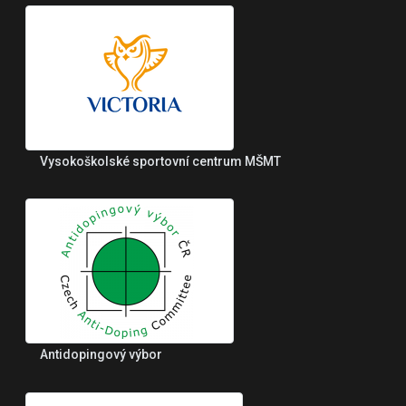
Vysokoškolské sportovní centrum MŠMT
Antidopingový výbor