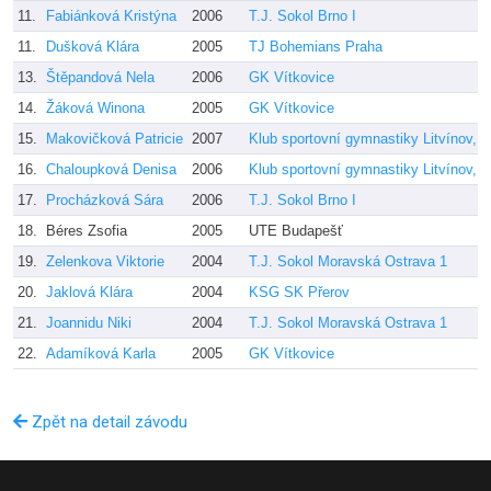
11.
Fabiánková Kristýna
2006
T.J. Sokol Brno I
11.
Dušková Klára
2005
TJ Bohemians Praha
13.
Štěpandová Nela
2006
GK Vítkovice
14.
Žáková Winona
2005
GK Vítkovice
15.
Makovičková Patricie
2007
Klub sportovní gymnastiky Litvínov, z
16.
Chaloupková Denisa
2006
Klub sportovní gymnastiky Litvínov, z
17.
Procházková Sára
2006
T.J. Sokol Brno I
18.
Béres Zsofia
2005
UTE Budapešť
19.
Zelenkova Viktorie
2004
T.J. Sokol Moravská Ostrava 1
20.
Jaklová Klára
2004
KSG SK Přerov
21.
Joannidu Niki
2004
T.J. Sokol Moravská Ostrava 1
22.
Adamíková Karla
2005
GK Vítkovice
Zpět na detail závodu