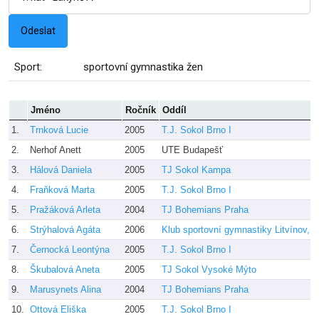
Sport:
sportovní gymnastika žen
Jméno
Ročník
Oddíl
1.
Trnková Lucie
2005
T.J. Sokol Brno I
2.
Nerhof Anett
2005
UTE Budapešť
3.
Hálová Daniela
2005
TJ Sokol Kampa
4.
Fraňková Marta
2005
T.J. Sokol Brno I
5.
Pražáková Arleta
2004
TJ Bohemians Praha
6.
Strýhalová Agáta
2006
Klub sportovní gymnastiky Litvínov, z
7.
Černocká Leontýna
2005
T.J. Sokol Brno I
8.
Škubalová Aneta
2005
TJ Sokol Vysoké Mýto
9.
Marusynets Alina
2004
TJ Bohemians Praha
10.
Ottová Eliška
2005
T.J. Sokol Brno I