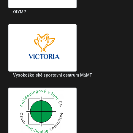
OLYMP
Vysokoškolské sportovní centrum MŠMT