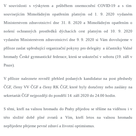
V souvislosti s výskytem a průběhem onemocnění COVID-19 a s tím
souvisejícím Mimořádným opatřením platným od 1. 9. 2020 vydaném
Ministerstvem zdravotnictví dne 31. 8. 2020 a Mimořádným opatřením o
nošení ochranných prostředků dýchacích cest platným od 10. 9. 2020
vydaném Ministerstvem zdravotnictví dne 9. 9. 2020 si Vám dovolujeme v
příloze zaslat upřesňující organizační pokyny pro delegáty a účastníky Valné
hromady České gymnastické federace, která se uskuteční v sobotu (19. září v
Praze).
V příloze naleznete rovněž přehled podaných kandidatur na post předsedy
ČGF, členy VV ČGF a členy RK ČGF, které byly doručeny nebo zaslány na
sekretariát ČGF nejpozději do pondělí 14. září 2020 do 24.00 hodin.
S těmi, kteří na valnou hromadu do Prahy přijedou se těšíme na viděnou i v
této složité době plné zvratů a Vím, kteří letos na valnou hromadu
nepřijedete přejeme pevné zdraví a životní optimismus.