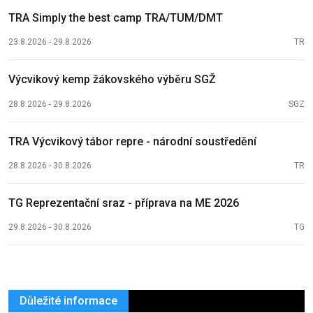
TRA Simply the best camp TRA/TUM/DMT
23.8.2026 - 29.8.2026
TR
Výcvikový kemp žákovského výběru SGŽ
28.8.2026 - 29.8.2026
SGZ
TRA Výcvikový tábor repre - národní soustředění
28.8.2026 - 30.8.2026
TR
TG Reprezentační sraz - příprava na ME 2026
29.8.2026 - 30.8.2026
TG
Důležité informace