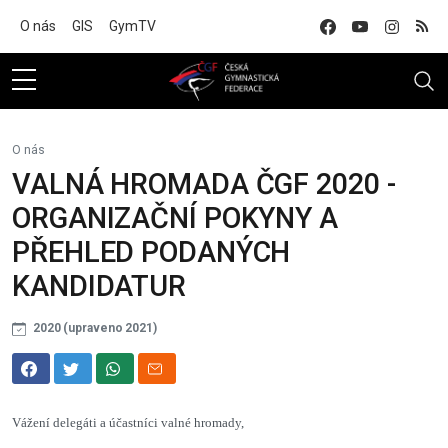
Na hlavní obsah
O nás
GIS
GymTV
O nás
VALNÁ HROMADA ČGF 2020 -
ORGANIZAČNÍ POKYNY A
PŘEHLED PODANÝCH
KANDIDATUR
2020 (upraveno 2021)
Vážení delegáti a účastníci valné hromady,