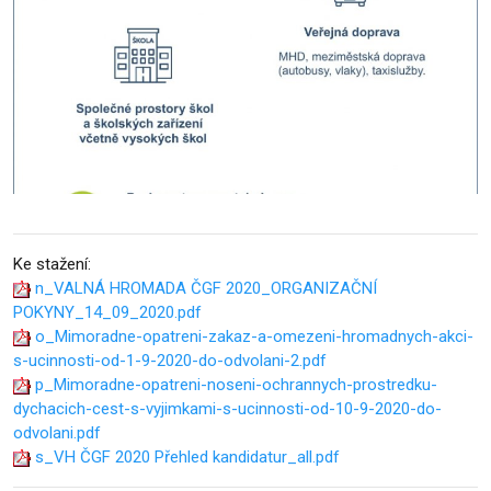
Ke stažení:
n_VALNÁ HROMADA ČGF 2020_ORGANIZAČNÍ
POKYNY_14_09_2020.pdf
o_Mimoradne-opatreni-zakaz-a-omezeni-hromadnych-akci-
s-ucinnosti-od-1-9-2020-do-odvolani-2.pdf
p_Mimoradne-opatreni-noseni-ochrannych-prostredku-
dychacich-cest-s-vyjimkami-s-ucinnosti-od-10-9-2020-do-
odvolani.pdf
s_VH ČGF 2020 Přehled kandidatur_all.pdf