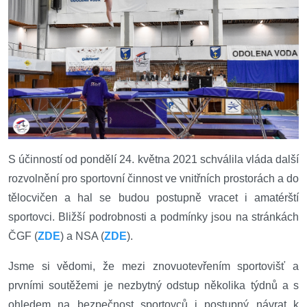
S účinností od pondělí 24. května 2021 schválila vláda další
rozvolnění pro sportovní činnost ve vnitřních prostorách a do
tělocvičen a hal se budou postupně vracet i amatérští
sportovci. Bližší podrobnosti a podmínky jsou na stránkách
ČGF (
ZDE
) a NSA (
ZDE
).
Jsme si vědomi, že mezi znovuotevřením sportovišť a
prvními soutěžemi je nezbytný odstup několika týdnů a s
ohledem na bezpečnost sportovců i postupný návrat k