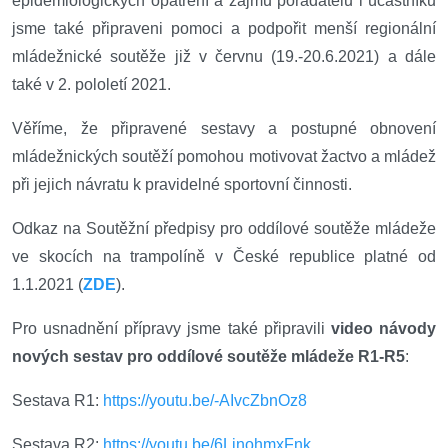
epidemiologických opatření a zájmu pořadatelů i účastníků
jsme také připraveni pomoci a podpořit menší regionální
mládežnické soutěže již v červnu (19.-20.6.2021) a dále
také v 2. pololetí 2021.
Věříme, že připravené sestavy a postupné obnovení
mládežnických soutěží pomohou motivovat žactvo a mládež
při jejich návratu k pravidelné sportovní činnosti.
Odkaz na Soutěžní předpisy pro oddílové soutěže mládeže
ve skocích na trampolíně v České republice platné od
1.1.2021 (
ZDE
).
Pro usnadnění přípravy jsme také připravili
video návody
nových sestav pro oddílové soutěže mládeže R1-R5
:
Sestava R1:
https://youtu.be/-AIvcZbnOz8
Sestava R2:
https://youtu.be/6LjnohmxFnk