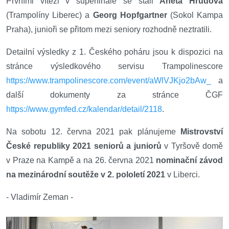
Prvními vítězi v superfinále se stali
Aneta Hrudová
(Trampolíny Liberec) a
Georg Hopfgartner
(Sokol Kampa
Praha), junioři se přitom mezi seniory rozhodně neztratili.
Detailní výsledky z 1. Českého poháru jsou k dispozici na
stránce výsledkového servisu Trampolinescore
https://www.trampolinescore.com/event/aWlVJKjo2bAw_
a
další dokumenty za stránce ČGF
https://www.gymfed.cz/kalendar/detail/2118
.
Na sobotu 12. června 2021 pak plánujeme
Mistrovství
České republiky 2021 seniorů a juniorů
v Tyršově domě
v Praze na Kampě a na 26. června 2021
nominační závod
na mezinárodní soutěže v 2. pololetí 2021
v Liberci.
- Vladimír Zeman -