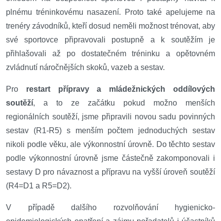
plnému tréninkovému nasazení. Proto také apelujeme na
trenéry závodníků, kteří dosud neměli možnost trénovat, aby
své sportovce připravovali postupně a k soutěžím je
přihlašovali až po dostatečném tréninku a opětovném
zvládnutí náročnějších skoků, vazeb a sestav.
Pro
restart přípravy a mládežnických oddílových
soutěží
, a to ze začátku pokud možno menších
regionálních soutěží, jsme připravili novou sadu povinných
sestav (R1-R5) s menším počtem jednoduchých sestav
nikoli podle věku, ale výkonnostní úrovně. Do těchto sestav
podle výkonnostní úrovně jsme částečně zakomponovali i
sestavy D pro návaznost a přípravu na vyšší úroveň soutěží
(R4=D1 a R5=D2).
V případě dalšího rozvolňování hygienicko-