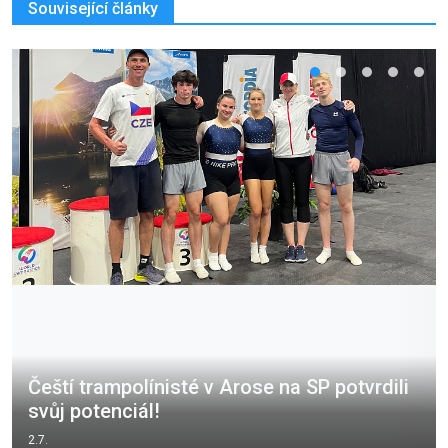
Související články
Čeští trampolínisté v Arose na SP potvrdili
svůj potenciál!
2.7.