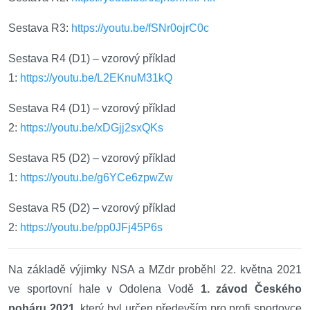
Sestava R3:
https://youtu.be/fSNr0ojrC0c
Sestava R4 (D1) – vzorový příklad
1:
https://youtu.be/L2EKnuM31kQ
Sestava R4 (D1) – vzorový příklad
2:
https://youtu.be/xDGjj2sxQKs
Sestava R5 (D2) – vzorový příklad
1:
https://youtu.be/g6YCe6zpwZw
Sestava R5 (D2) – vzorový příklad
2:
https://youtu.be/pp0JFj45P6s
Na základě výjimky NSA a MZdr proběhl 22. května 2021
ve sportovní hale v Odolena Vodě
1. závod Českého
poháru 2021
, který byl určen především pro profi sportovce