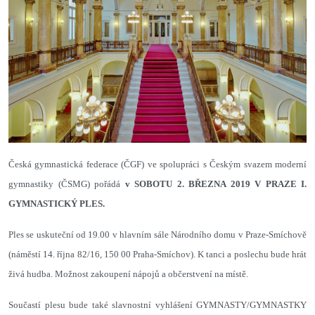
Česká gymnastická federace (ČGF) ve spolupráci s Českým svazem moderní
gymnastiky (ČSMG) pořádá
v SOBOTU 2. BŘEZNA 2019 V PRAZE I.
GYMNASTICKÝ PLES.
Ples se uskuteční od 19.00 v hlavním sále Národního domu v Praze-Smíchově
(náměstí 14. října 82/16, 150 00 Praha-Smíchov). K tanci a poslechu bude hrát
živá hudba. Možnost zakoupení nápojů a občerstvení na místě.
Součastí plesu bude také slavnostní vyhlášení GYMNASTY/GYMNASTKY