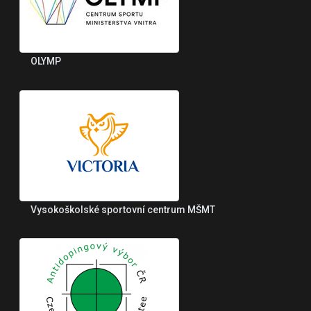
OLYMP
Vysokoškolské sportovní centrum MŠMT