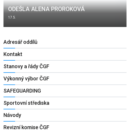
ODEŠLA ALENA PROROKOVÁ
17.5.
Adresář oddílů
Kontakt
Stanovy a řády ČGF
Výkonný výbor ČGF
SAFEGUARDING
Sportovní střediska
Návody
Revizní komise ČGF