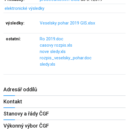
elektronické výsledky
výsledky:
Veselsky pohar 2019 GIS.xlsx
ostatní:
Ro 2019.doc
casovy rozpis.xls
nove sledy.xls
rozpis_veselsky_pohar.doc
sledy.xls
Adresář oddílů
Kontakt
Stanovy a řády ČGF
Výkonný výbor ČGF