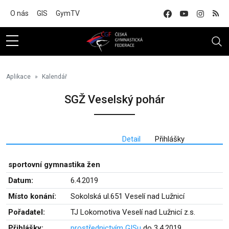
Na hlavní obsah
O nás
GIS
GymTV
Aplikace
Kalendář
SGŽ Veselský pohár
Detail
Přihlášky
sportovní gymnastika žen
Datum:
6.4.2019
Místo konání:
Sokolská ul.651 Veselí nad Lužnicí
Pořadatel:
TJ Lokomotiva Veselí nad Lužnicí z.s.
Přihlášky:
prostřednictvím GISu
do 3.4.2019