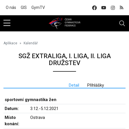
Na hlavní obsah
O nás
GIS
GymTV
Aplikace
Kalendář
SGŽ EXTRALIGA, I. LIGA, II. LIGA
DRUŽSTEV
Detail
Přihlášky
sportovní gymnastika žen
Datum:
3.12.-5.12.2021
Místo
Ostrava
konání: