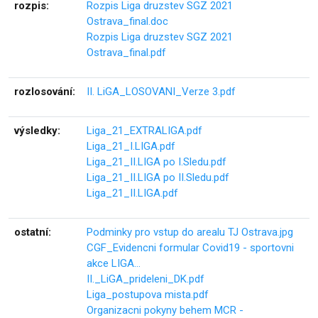
rozpis:
Rozpis Liga druzstev SGZ 2021
Ostrava_final.doc
Rozpis Liga druzstev SGZ 2021
Ostrava_final.pdf
rozlosování:
II. LiGA_LOSOVANI_Verze 3.pdf
výsledky:
Liga_21_EXTRALIGA.pdf
Liga_21_I.LIGA.pdf
Liga_21_II.LIGA po I.Sledu.pdf
Liga_21_II.LIGA po II.Sledu.pdf
Liga_21_II.LIGA.pdf
ostatní:
Podminky pro vstup do arealu TJ Ostrava.jpg
CGF_Evidencni formular Covid19 - sportovni
akce LIGA…
II._LiGA_prideleni_DK.pdf
Liga_postupova mista.pdf
Organizacni pokyny behem MCR -