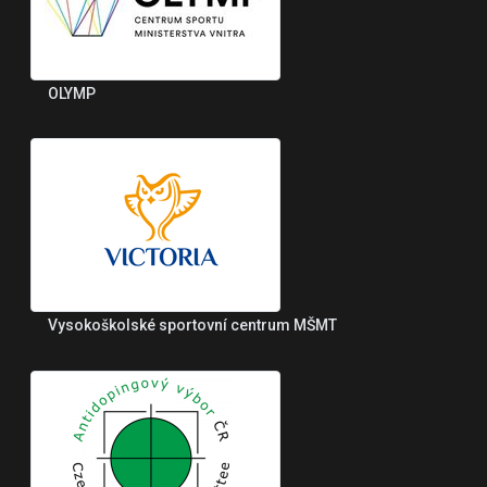
OLYMP
Vysokoškolské sportovní centrum MŠMT