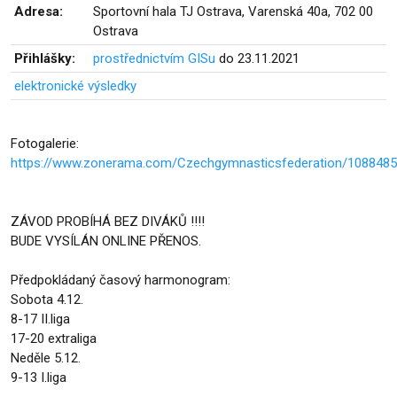
Adresa:
Sportovní hala TJ Ostrava, Varenská 40a, 702 00
Ostrava
Přihlášky:
prostřednictvím GISu
do 23.11.2021
elektronické výsledky
Fotogalerie:
https://www.zonerama.com/Czechgymnasticsfederation/1088485
ZÁVOD PROBÍHÁ BEZ DIVÁKŮ !!!!
BUDE VYSÍLÁN ONLINE PŘENOS.
Předpokládaný časový harmonogram:
Sobota 4.12.
8-17 II.liga
17-20 extraliga
Neděle 5.12.
9-13 I.liga