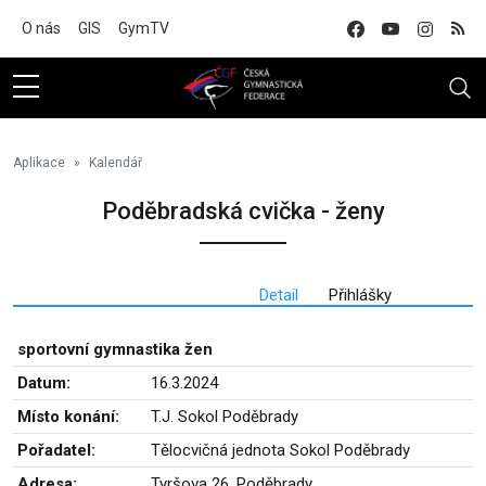
Na hlavní obsah
O nás
GIS
GymTV
Aplikace
Kalendář
Poděbradská cvička - ženy
Detail
Přihlášky
sportovní gymnastika žen
Datum:
16.3.2024
Místo konání:
T.J. Sokol Poděbrady
Pořadatel:
Tělocvičná jednota Sokol Poděbrady
Adresa:
Tyršova 26, Poděbrady