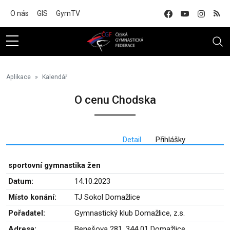
Na hlavní obsah
O nás
GIS
GymTV
Aplikace
Kalendář
O cenu Chodska
Detail
Přihlášky
sportovní gymnastika žen
Datum:
14.10.2023
Místo konání:
TJ Sokol Domažlice
Pořadatel:
Gymnastický klub Domažlice, z.s.
Adresa:
Benešova 281, 344 01 Domažlice