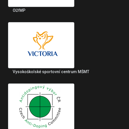
OLYMP
Vysokoškolské sportovní centrum MŠMT