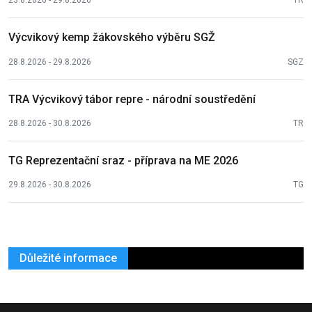
23.8.2026 - 29.8.2026
TR
Výcvikový kemp žákovského výběru SGŽ
28.8.2026 - 29.8.2026
SGZ
TRA Výcvikový tábor repre - národní soustředění
28.8.2026 - 30.8.2026
TR
TG Reprezentační sraz - příprava na ME 2026
29.8.2026 - 30.8.2026
TG
Důležité informace