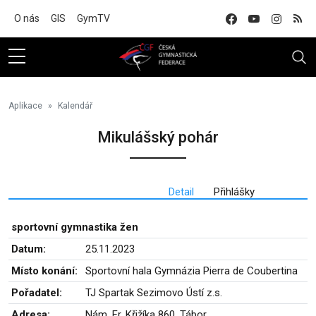
Na hlavní obsah
O nás
GIS
GymTV
Aplikace
Kalendář
Mikulášský pohár
Detail
Přihlášky
sportovní gymnastika žen
Datum:
25.11.2023
Místo konání:
Sportovní hala Gymnázia Pierra de Coubertina
Pořadatel:
TJ Spartak Sezimovo Ústí z.s.
Adresa:
Nám. Fr. Křižíka 860, Tábor