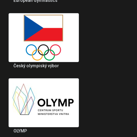
European Gymnastics
Český olympiský výbor
OLYMP