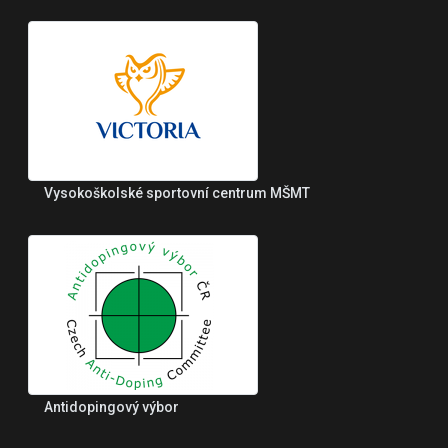
Vysokoškolské sportovní centrum MŠMT
Antidopingový výbor