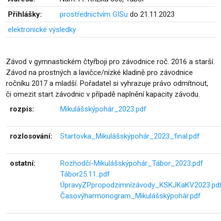
Přihlášky:
prostřednictvím GISu
do 21.11.2023
elektronické výsledky
Závod v gymnastickém čtyřboji pro závodnice roč. 2016 a starší.
Závod na prostných a lavičce/nízké kladině pro závodnice
ročníku 2017 a mladší. Pořadatel si vyhrazuje právo odmítnout,
či omezit start závodnic v případě naplnění kapacity závodu.
rozpis:
Mikulášskýpohár_2023.pdf
rozlosování:
Startovka_Mikulášskýpohár_2023_final.pdf
ostatní:
Rozhodčí-Mikulášskýpohár_Tábor_2023.pdf
Tábor25.11..pdf
ÚpravyZPpropodzimnízávody_KSKJKaKV2023.pd
Časovýharmonogram_Mikulášskýpohár.pdf