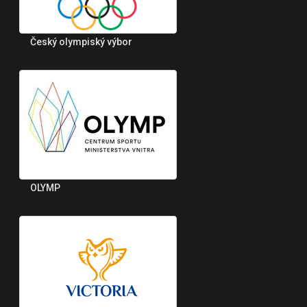
Český olympiský výbor
OLYMP