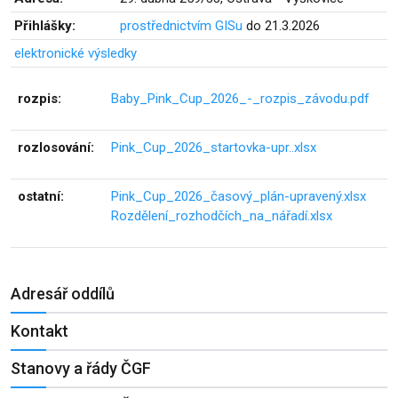
Přihlášky:
prostřednictvím GISu
do 21.3.2026
elektronické výsledky
rozpis:
Baby_Pink_Cup_2026_-_rozpis_závodu.pdf
rozlosování:
Pink_Cup_2026_startovka-upr..xlsx
ostatní:
Pink_Cup_2026_časový_plán-upravený.xlsx
Rozdělení_rozhodčích_na_nářadí.xlsx
Adresář oddílů
Kontakt
Stanovy a řády ČGF