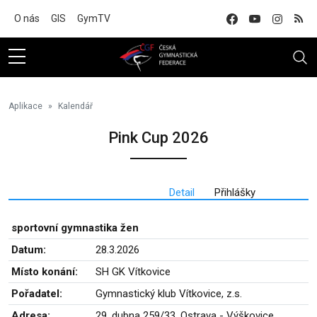
Na hlavní obsah
O nás
GIS
GymTV
Aplikace
Kalendář
Pink Cup 2026
Detail
Přihlášky
sportovní gymnastika žen
Datum:
28.3.2026
Místo konání:
SH GK Vítkovice
Pořadatel:
Gymnastický klub Vítkovice, z.s.
Adresa:
29. dubna 259/33, Ostrava - Výškovice