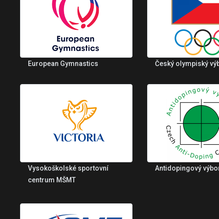
European Gymnastics
Český olympiský vý
Vysokoškolské sportovní
Antidopingový výbo
centrum MŠMT