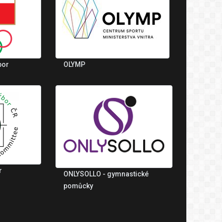
bor
OLYMP
r
ONLYSOLLO - gymnastické
pomůcky