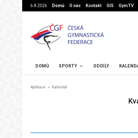
Na hlavní obsah
6.8.2026
Domů
O nás
Kontakt
GIS
GymTV
DOMŮ
SPORTY
ODDÍLY
KALEND
Aplikace
Kalendář
Kv