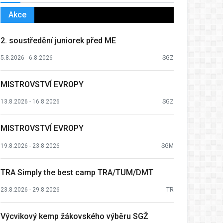
Akce
2. soustředění juniorek před ME
5.8.2026 - 6.8.2026
SGZ
MISTROVSTVÍ EVROPY
13.8.2026 - 16.8.2026
SGZ
MISTROVSTVÍ EVROPY
19.8.2026 - 23.8.2026
SGM
TRA Simply the best camp TRA/TUM/DMT
23.8.2026 - 29.8.2026
TR
Výcvikový kemp žákovského výběru SGŽ