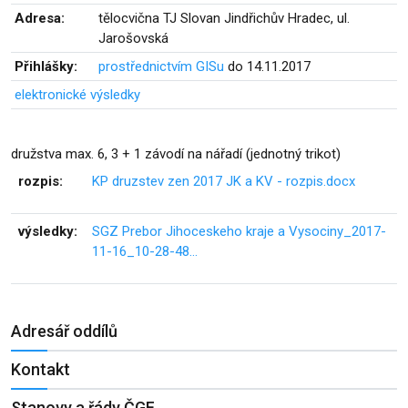
Adresa:
tělocvična TJ Slovan Jindřichův Hradec, ul.
Jarošovská
Přihlášky:
prostřednictvím GISu
do 14.11.2017
elektronické výsledky
družstva max. 6, 3 + 1 závodí na nářadí (jednotný trikot)
rozpis:
KP druzstev zen 2017 JK a KV - rozpis.docx
výsledky:
SGZ Prebor Jihoceskeho kraje a Vysociny_2017-
11-16_10-28-48…
Adresář oddílů
Kontakt
Stanovy a řády ČGF