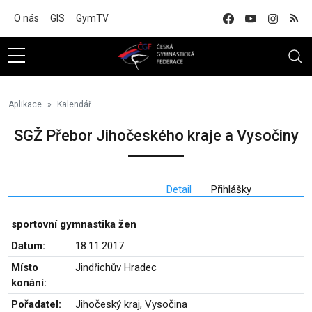
Na hlavní obsah
O nás
GIS
GymTV
Aplikace
Kalendář
SGŽ Přebor Jihočeského kraje a Vysočiny
Detail
Přihlášky
sportovní gymnastika žen
Datum:
18.11.2017
Místo
Jindřichův Hradec
konání:
Pořadatel:
Jihočeský kraj, Vysočina