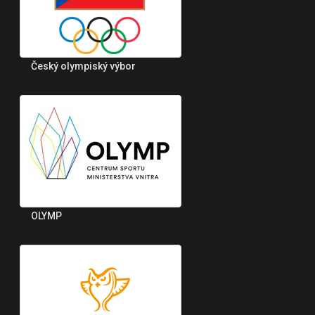
Český olympiský výbor
OLYMP