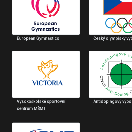
European Gymnastics
Český olympiský vý
Vysokoškolské sportovní
Antidopingový výbo
centrum MŠMT