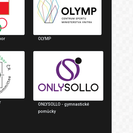
bor
OLYMP
r
ONLYSOLLO - gymnastické
pomůcky