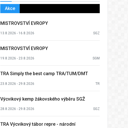
Akce
MISTROVSTVÍ EVROPY
13.8.2026 - 16.8.2026
SGZ
MISTROVSTVÍ EVROPY
19.8.2026 - 23.8.2026
SGM
TRA Simply the best camp TRA/TUM/DMT
23.8.2026 - 29.8.2026
TR
Výcvikový kemp žákovského výběru SGŽ
28.8.2026 - 29.8.2026
SGZ
TRA Výcvikový tábor repre - národní