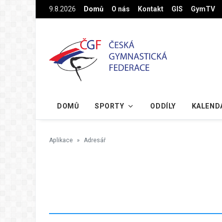
Na hlavní obsah
9.8.2026
Domů
O nás
Kontakt
GIS
GymTV
DOMŮ
SPORTY
ODDÍLY
KALEND
Aplikace
Adresář