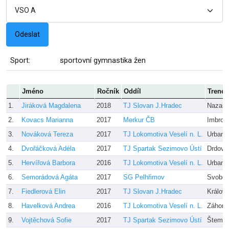
Sport:
sportovní gymnastika žen
Jméno
Ročník
Oddíl
Trenér
1.
Jiráková Magdalena
2018
TJ Slovan J.Hradec
Nazaren
2.
Kovacs Marianna
2017
Merkur ČB
Imbrov
3.
Nováková Tereza
2017
TJ Lokomotiva Veselí n. L.
Urbano
4.
Dvořáčková Adéla
2017
TJ Spartak Sezimovo Ústí
Drdová
5.
Hervířová Barbora
2016
TJ Lokomotiva Veselí n. L.
Urbano
6.
Semorádová Agáta
2017
SG Pelhřimov
Svobodo
7.
Fiedlerová Elin
2017
TJ Slovan J.Hradec
Králová
8.
Havelková Andrea
2016
TJ Lokomotiva Veselí n. L.
Záhoro
9.
Vojtěchová Sofie
2017
TJ Spartak Sezimovo Ústí
Štembe