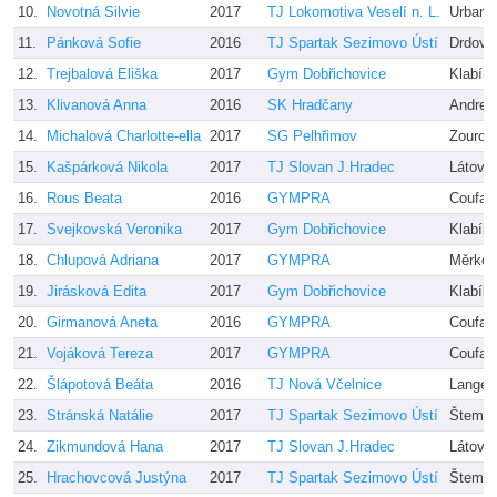
10.
Novotná Silvie
2017
TJ Lokomotiva Veselí n. L.
Urbano
11.
Pánková Sofie
2016
TJ Spartak Sezimovo Ústí
Drdová
12.
Trejbalová Eliška
2017
Gym Dobřichovice
Klabík
13.
Klivanová Anna
2016
SK Hradčany
Andrea
14.
Michalová Charlotte-ella
2017
SG Pelhřimov
Zourov
15.
Kašpárková Nikola
2017
TJ Slovan J.Hradec
Látová
16.
Rous Beata
2016
GYMPRA
Coufal
17.
Svejkovská Veronika
2017
Gym Dobřichovice
Klabík
18.
Chlupová Adriana
2017
GYMPRA
Měrkov
19.
Jirásková Edita
2017
Gym Dobřichovice
Klabík
20.
Girmanová Aneta
2016
GYMPRA
Coufal
21.
Vojáková Tereza
2017
GYMPRA
Coufal
22.
Šlápotová Beáta
2016
TJ Nová Včelnice
Langer
23.
Stránská Natálie
2017
TJ Spartak Sezimovo Ústí
Štembe
24.
Zikmundová Hana
2017
TJ Slovan J.Hradec
Látová
25.
Hrachovcová Justýna
2017
TJ Spartak Sezimovo Ústí
Štembe