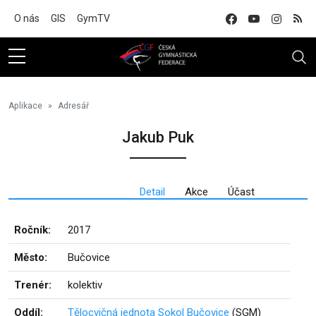
Na hlavní obsah
O nás
GIS
GymTV
Aplikace
Adresář
Jakub Puk
Detail
Akce
Účast
Ročník:
2017
Město:
Bučovice
Trenér:
kolektiv
Oddíl:
Tělocvičná jednota Sokol Bučovice
(SGM)