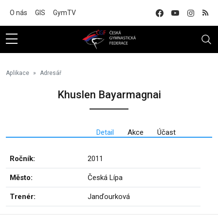
Na hlavní obsah
O nás
GIS
GymTV
Aplikace
Adresář
Khuslen Bayarmagnai
Detail
Akce
Účast
Ročník:
2011
Město:
Česká Lípa
Trenér:
Janďourková