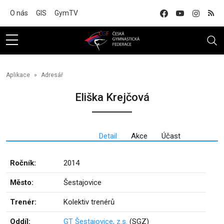
Na hlavní obsah
O nás
GIS
GymTV
Aplikace
Adresář
Eliška Krejčová
Detail
Akce
Účast
Ročník:
2014
Město:
Šestajovice
Trenér:
Kolektiv trenérů
Oddíl:
GT Šestajovice, z.s.
(SGZ)