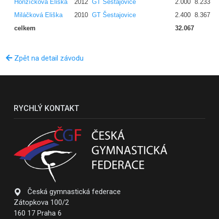
Honzíčková Eliška
2012
GT Šestajovice
2.000
8.233
0
Miláčková Eliška
2010
GT Šestajovice
2.400
8.367
0
celkem
32.067
Zpět na detail závodu
RYCHLÝ KONTAKT
Česká gymnastická federace
Zátopkova 100/2
160 17 Praha 6