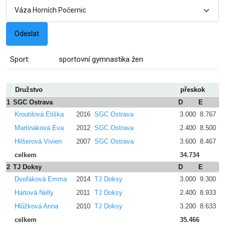
Sport:
sportovní gymnastika žen
Družstvo
přeskok
1
SGC Ostrava
D
E
p
Kroutilová Eliška
2016
SGC Ostrava
3.000
8.767
0
Martináková Eva
2012
SGC Ostrava
2.400
8.500
0
Hilšerová Vivien
2007
SGC Ostrava
3.600
8.467
0
celkem
34.734
2
TJ Doksy
D
E
p
Dvořáková Emma
2014
TJ Doksy
3.000
9.300
0
Hartová Nelly
2011
TJ Doksy
2.400
8.933
0
Hlůžková Anna
2010
TJ Doksy
3.200
8.633
0
celkem
35.466