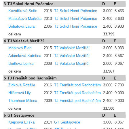
3
TJ Sokol Horní Počernice
D
E
p
Kovaříková Sofie
2015
TJ Sokol Horní Počernice
3.000
8.433
0
Matoušová Markéta
2013
TJ Sokol Horní Počernice
2.400
8.633
0
Bohatová Laura
2006
TJ Sokol Horní Počernice
2.400
8.933
0
celkem
33.799
4
TJ Valašské Meziříčí
D
E
p
Marková Elen
2015
TJ Valašské Meziříčí
3.000
8.933
0
Adámková Kateřina
2011
TJ Valašské Meziříčí
2.400
8.567
0
Bortlová Lenka
2008
TJ Valašské Meziříčí
2.000
9.067
0
celkem
33.967
5
TJ Frenštát pod Radhoštěm
D
E
p
Židková Rozálie
2016
TJ Frenštát pod Radhoštěm
3.000
7.700
0
Hilšerová Lily
2012
TJ Frenštát pod Radhoštěm
2.400
9.000
0
Thurnheer Milena
2009
TJ Frenštát pod Radhoštěm
2.400
9.000
0
celkem
33.500
6
GT Šestajovice
D
E
p
Krejčová Eliška
2014
GT Šestajovice
3.000
8.067
0