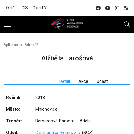
Na hlavní obsah
O nás
GIS
GymTV
Aplikace
Adresář
Alžběta Jarošová
Detail
Akce
Účast
Ročník:
2018
Město:
Mnichovice
Trenér:
Bernardová Barbora + Adéla
Oddíl:
Gymnastika Říčany, z.s.
(SGZ)