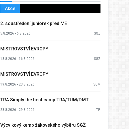
Akce
2. soustředění juniorek před ME
5.8.2026 - 6.8.2026
SGZ
MISTROVSTVÍ EVROPY
13.8.2026 - 16.8.2026
SGZ
MISTROVSTVÍ EVROPY
19.8.2026 - 23.8.2026
SGM
TRA Simply the best camp TRA/TUM/DMT
23.8.2026 - 29.8.2026
TR
Výcvikový kemp žákovského výběru SGŽ