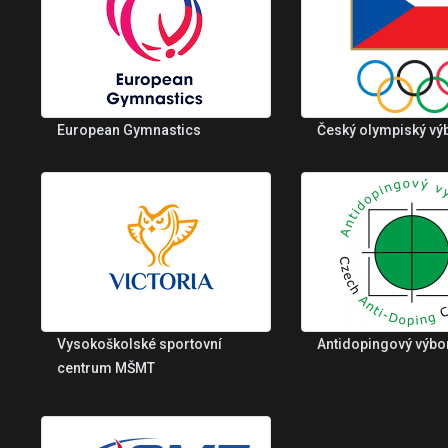
European Gymnastics
Český olympiský vý
Vysokoškolské sportovní
Antidopingový výbo
centrum MŠMT