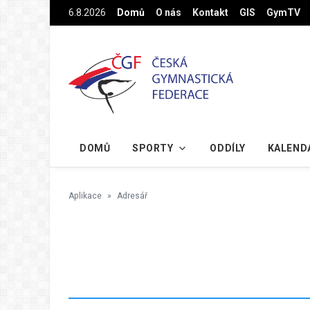
Na hlavní obsah
6.8.2026
Domů
O nás
Kontakt
GIS
GymTV
DOMŮ
SPORTY
ODDÍLY
KALEND
Aplikace
Adresář