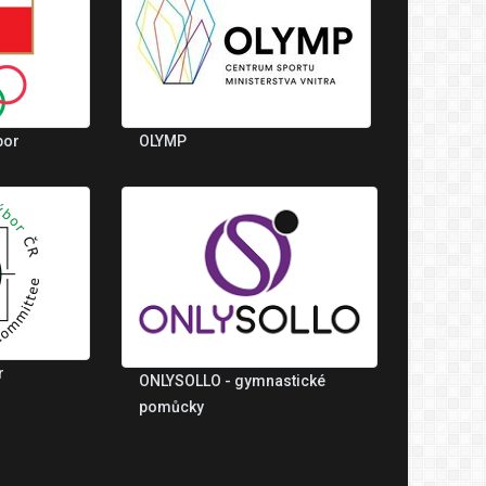
bor
OLYMP
r
ONLYSOLLO - gymnastické
pomůcky