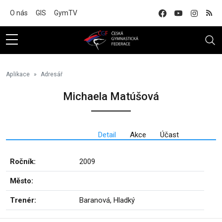
Na hlavní obsah
O nás
GIS
GymTV
Aplikace
Adresář
Michaela Matúšová
Detail
Akce
Účast
Ročník:
2009
Město:
Trenér:
Baranová, Hladký