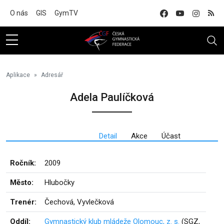
Na hlavní obsah
O nás
GIS
GymTV
Aplikace
Adresář
Adela Paulíčková
Detail
Akce
Účast
Ročník:
2009
Město:
Hlubočky
Trenér:
Čechová, Vyvlečková
Oddíl:
Gymnastický klub mládeže Olomouc, z. s.
(SGZ,