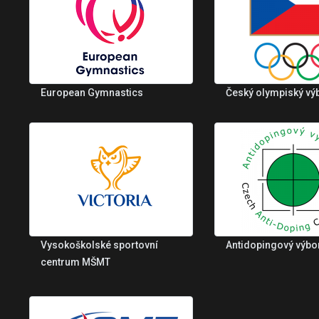
European Gymnastics
Český olympiský vý
Vysokoškolské sportovní
Antidopingový výbo
centrum MŠMT