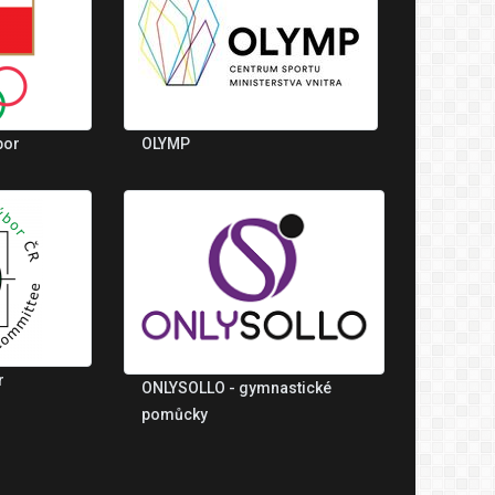
bor
OLYMP
r
ONLYSOLLO - gymnastické
pomůcky