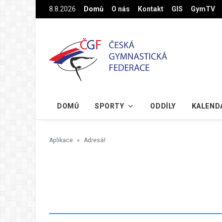
Na hlavní obsah
8.8.2026
Domů
O nás
Kontakt
GIS
GymTV
DOMŮ
SPORTY
ODDÍLY
KALEND
Aplikace
Adresář