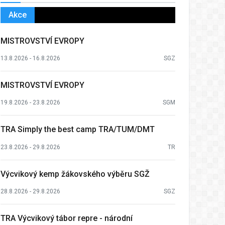
Akce
MISTROVSTVÍ EVROPY
13.8.2026 - 16.8.2026
SGZ
MISTROVSTVÍ EVROPY
19.8.2026 - 23.8.2026
SGM
TRA Simply the best camp TRA/TUM/DMT
23.8.2026 - 29.8.2026
TR
Výcvikový kemp žákovského výběru SGŽ
28.8.2026 - 29.8.2026
SGZ
TRA Výcvikový tábor repre - národní