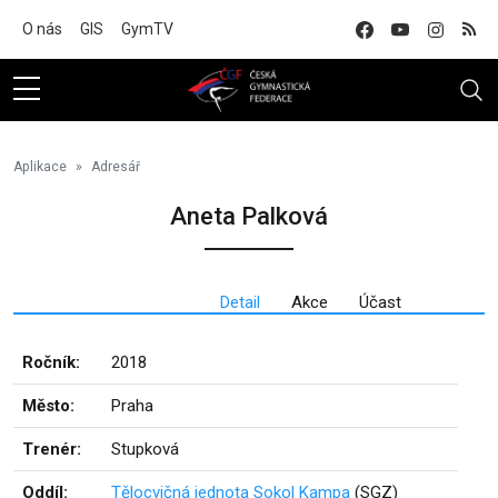
Na hlavní obsah
O nás
GIS
GymTV
Aplikace
Adresář
Aneta Palková
Detail
Akce
Účast
Ročník:
2018
Město:
Praha
Trenér:
Stupková
Oddíl:
Tělocvičná jednota Sokol Kampa
(SGZ)