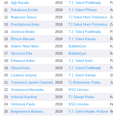
10.
Agh Rozalie
2018
T.J. Sokol Poděbrady
Poš
11.
Pekárková Emílie
2018
T.J. Sokol Příbram
Adé
12.
Brabcová Tereza
2018
TJ Sokol Horní Počernice
Zah
13.
Procházková Anita
2018
TJ Sokol Horní Počernice
Zah
14.
Jirsíková Beáta
2018
T.J. Sokol Poděbrady
Poš
15.
Říhová Marcela
2018
T.J. Sokol Kampa
Říh
16.
Adams Nela Helen
2018
BubbleGym
Kon
17.
Nžmcová Ella
2018
BubbleGym
Kon
18.
Erbenová Adéla
2018
T.J. Sokol Kolín
Pro
19.
Ottová Anna
2018
T.J. Sokol Poděbrady
Poš
20.
Lísalová Justýna
2018
T.J. Sokol Kampa
Stu
21.
Trokanová Jasmin Charlotte
2018
TJ Bohemians Praha
Jel
22.
Smetanová Alexandra
2018
KSG Litvínov
23.
Vršecká Karolína
2018
TJ Slovan Praha
Kmo
24.
Viktorová Pavla
2018
KSG Litvínov
Hoc
25.
Bergmanová Mariana
2019
T.J. Sokol Hradec Králové
Wil