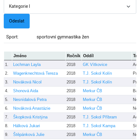
Sport:
sportovní gymnastika žen
Jméno
Ročník
Oddíl
Tre
1.
Lochman Layla
2018
GK Vítkovice
Ada
2.
Wagenknechtová Tereza
2018
T.J. Sokol Kolín
Pro
3.
Nováková Nicol
2018
T.J. Sokol Kolín
Pro
4.
Shonová Aida
2018
Merkur ČB
Bag
5.
Nesnídalová Petra
2018
Merkur ČB
Nov
6.
Nováková Anastázie
2018
Merkur ČB
Nov
7.
Škopková Kristýna
2018
T.J. Sokol Příbram
Adé
8.
Hálková Jukari
2018
T.J. Sokol Kampa
Stu
9.
Štěpánková Julie
2018
Merkur ČB
Nov