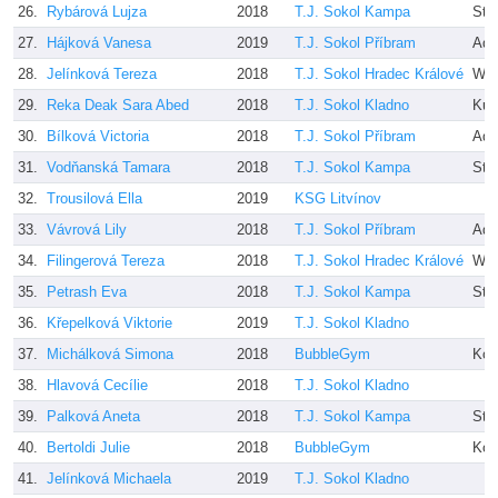
26.
Rybárová Lujza
2018
T.J. Sokol Kampa
Stu
27.
Hájková Vanesa
2019
T.J. Sokol Příbram
Adé
28.
Jelínková Tereza
2018
T.J. Sokol Hradec Králové
Wil
29.
Reka Deak Sara Abed
2018
T.J. Sokol Kladno
Kub
30.
Bílková Victoria
2018
T.J. Sokol Příbram
Adé
31.
Vodňanská Tamara
2018
T.J. Sokol Kampa
Stu
32.
Trousilová Ella
2019
KSG Litvínov
33.
Vávrová Lily
2018
T.J. Sokol Příbram
Adé
34.
Filingerová Tereza
2018
T.J. Sokol Hradec Králové
Wil
35.
Petrash Eva
2018
T.J. Sokol Kampa
Stu
36.
Křepelková Viktorie
2019
T.J. Sokol Kladno
37.
Michálková Simona
2018
BubbleGym
Kon
38.
Hlavová Cecílie
2018
T.J. Sokol Kladno
39.
Palková Aneta
2018
T.J. Sokol Kampa
Stu
40.
Bertoldi Julie
2018
BubbleGym
Kon
41.
Jelínková Michaela
2019
T.J. Sokol Kladno