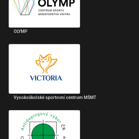
OLYMP
Vysokoškolské sportovní centrum MŠMT